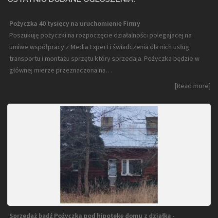
Pożyczka 40 tysięcy na uruchomienie Firmy
Poszukuję pożyczki na rozpoczęcie działalności polegajacej na
umiwe współpracy z Media Expert i świadczenia dla nich usług
transportu i montażu sprzętu który sprzedaja. Pożyczka będzie w
głównej mierze przeznaczona na…
[Read more]
Sprzedaż bądź Pożyczka pod hipotekę domu z działką -