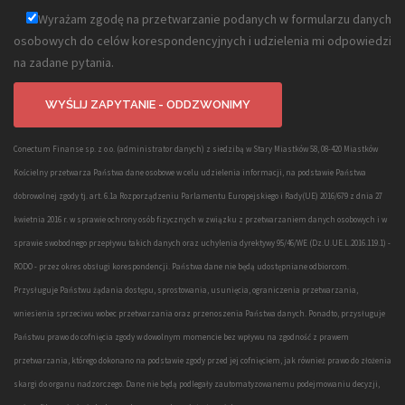
Wyrażam zgodę na przetwarzanie podanych w formularzu danych
osobowych do celów korespondencyjnych i udzielenia mi odpowiedzi
na zadane pytania.
Conectum Finanse sp. z o.o. (administrator danych) z siedzibą w Stary Miastków 58, 08-420 Miastków
Kościelny przetwarza Państwa dane osobowe w celu udzielenia informacji, na podstawie Państwa
dobrowolnej zgody tj. art. 6.1a Rozporządzeniu Parlamentu Europejskiego i Rady(UE) 2016/679 z dnia 27
kwietnia 2016 r. w sprawie ochrony osób fizycznych w związku z przetwarzaniem danych osobowych i w
sprawie swobodnego przepływu takich danych oraz uchylenia dyrektywy 95/46/WE (Dz.U.UE.L.2016.119.1) -
RODO - przez okres obsługi korespondencji. Państwa dane nie będą udostępniane odbiorcom.
Przysługuje Państwu żądania dostępu, sprostowania, usunięcia, ograniczenia przetwarzania,
wniesienia sprzeciwu wobec przetwarzania oraz przenoszenia Państwa danych. Ponadto, przysługuje
Państwu prawo do cofnięcia zgody w dowolnym momencie bez wpływu na zgodność z prawem
przetwarzania, którego dokonano na podstawie zgody przed jej cofnięciem, jak również prawo do złożenia
skargi do organu nadzorczego. Dane nie będą podlegały zautomatyzowanemu podejmowaniu decyzji,