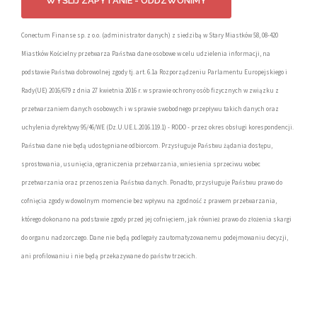
Conectum Finanse sp. z o.o. (administrator danych) z siedzibą w Stary Miastków 58, 08-420
Miastków Kościelny przetwarza Państwa dane osobowe w celu udzielenia informacji, na
podstawie Państwa dobrowolnej zgody tj. art. 6.1a Rozporządzeniu Parlamentu Europejskiego i
Rady(UE) 2016/679 z dnia 27 kwietnia 2016 r. w sprawie ochrony osób fizycznych w związku z
przetwarzaniem danych osobowych i w sprawie swobodnego przepływu takich danych oraz
uchylenia dyrektywy 95/46/WE (Dz.U.UE.L.2016.119.1) - RODO - przez okres obsługi korespondencji.
Państwa dane nie będą udostępniane odbiorcom. Przysługuje Państwu żądania dostępu,
sprostowania, usunięcia, ograniczenia przetwarzania, wniesienia sprzeciwu wobec
przetwarzania oraz przenoszenia Państwa danych. Ponadto, przysługuje Państwu prawo do
cofnięcia zgody w dowolnym momencie bez wpływu na zgodność z prawem przetwarzania,
którego dokonano na podstawie zgody przed jej cofnięciem, jak również prawo do złożenia skargi
do organu nadzorczego. Dane nie będą podlegały zautomatyzowanemu podejmowaniu decyzji,
ani profilowaniu i nie będą przekazywane do państw trzecich.