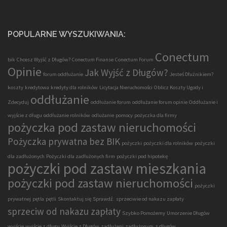
POPULARNE WYSZUKIWANIA:
Conectum
bik
Chcesz Wyjść z Długów?
Conectum Finanse
Conectum Forum
Opinie
Jak Wyjść z Długów?
forum oddłużanie
Jesteś Dłużnikiem?
koszty
kredytowa
kredyty dla rolników
Licytacja Nieruchomości
Oblicz Koszty Ugody i
oddłużanie
Zdecyduj
oddłużanie forum
oddłużanie forum opinie
Oddłużanie i
wyjście z długu
oddłużanie rolników
odlużanie
pomocy
pożyczka dla firmy
pożyczka pod zastaw nieruchomości
Pożyczka prywatna bez BIK
pożyczki
pożyczki dla rolników
pożyczki
dla zadłużonych
Pożyczki dla zadłużonych firm
pożyczki pod hipotekę
pożyczki pod zastaw mieszkania
pożyczki pod zastaw nieruchomości
pożyczki
prywatnej
pętla
pętli
Skontaktuj się
Sprawdź.
sprzeciwie od nakazu zapłaty
sprzeciw od nakazu zapłaty
Szybko Pomożemy
Umorzenie Długów
wyjście
wyjście z długu
Wyjście z Długów
zadłużeni
zadłużonym
z długów