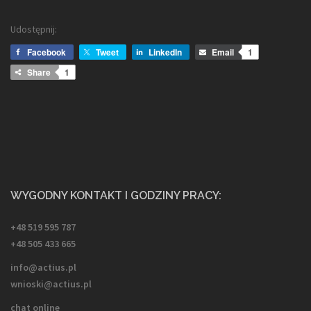
Udostępnij:
Facebook
Tweet
LinkedIn
Email
1
Share
1
WYGODNY KONTAKT I GODZINY PRACY:
+48 519 595 787
+48 505 433 665
info@actius.pl
wnioski@actius.pl
chat online