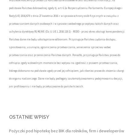
Miastków Kościelny przetwarza Państwa dane osobowe w celu udzielenia informacji, na
podstawie Państwa dobrowolnej zgody tj. art. 6.1a Rozporządzeniu Parlamentu Europejskiego i
Rady(UE) 2016/679 z dnia 27 kwietnia 2016 r. w sprawie ochrony osób fizycznych w związku z
przetwarzaniem danych osobowych i w sprawie swobodnego przepływu takich danych oraz
uchylenia dyrektywy 95/46/WE (Dz.U.UE.L.2016.119.1) - RODO - przez okres obsługi korespondencji.
Państwa dane nie będą udostępniane odbiorcom. Przysługuje Państwu żądania dostępu,
sprostowania, usunięcia, ograniczenia przetwarzania, wniesienia sprzeciwu wobec
przetwarzania oraz przenoszenia Państwa danych. Ponadto, przysługuje Państwu prawo do
cofnięcia zgody w dowolnym momencie bez wpływu na zgodność z prawem przetwarzania,
którego dokonano na podstawie zgody przed jej cofnięciem, jak również prawo do złożenia skargi
do organu nadzorczego. Dane nie będą podlegały zautomatyzowanemu podejmowaniu decyzji,
ani profilowaniu i nie będą przekazywane do państw trzecich.
OSTATNIE WPISY
Pożyczki pod hipotekę bez BIK dla rolników, firm i deweloperów