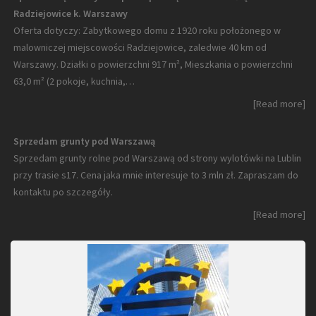
Radziejowice k. Warszawy
Oferta dotyczy: Zabytkowego domu z 1920 roku położonego w
malowniczej miejscowości Radziejowice, zaledwie 40 km od
Warszawy. Działki o powierzchni 917 m², Mieszkania o powierzchni
63,0 m² (2 pokoje, kuchnia,…
[Read more]
Sprzedam grunty pod Warszawą
Sprzedam grunty rolne pod Warszawą od strony wylotówki na Lublin
przy trasie s17. Cena jaka mnie interesuje to 3 mln zł. Zapraszam do
kontaktu po szczegóły.
[Read more]