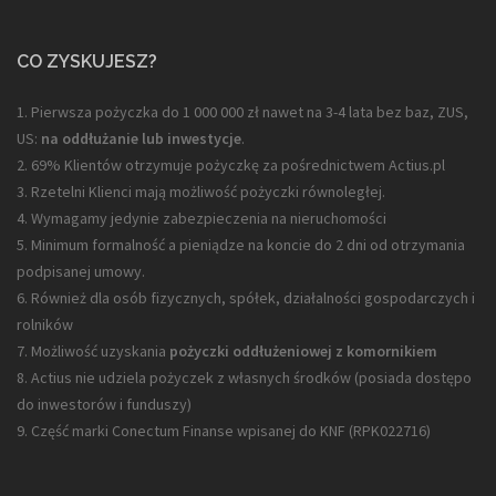
CO ZYSKUJESZ?
1. Pierwsza pożyczka do 1 000 000 zł nawet na 3-4 lata bez baz, ZUS,
US:
na oddłużanie lub inwestycje
.
2. 69% Klientów otrzymuje pożyczkę za pośrednictwem Actius.pl
3. Rzetelni Klienci mają możliwość pożyczki równoległej.
4. Wymagamy jedynie zabezpieczenia na nieruchomości
5. Minimum formalność a pieniądze na koncie do 2 dni od otrzymania
podpisanej umowy.
6. Również dla osób fizycznych, spółek, działalności gospodarczych i
rolników
7. Możliwość uzyskania
pożyczki oddłużeniowej z komornikiem
8. Actius nie udziela pożyczek z własnych środków (posiada dostępo
do inwestorów i funduszy)
9. Część marki Conectum Finanse wpisanej do KNF (
RPK022716
)