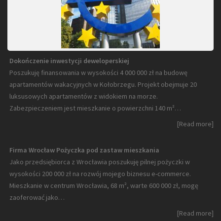
Dokończenie inwestycji deweloperskiej
Poszukuję finansowania w wysokości 4 000 000 zł na budowę
apartamentów wakacyjnych w Kołobrzegu. Projekt obejmuje 20
luksusowych apartamentów z widokiem na morze.
Zabezpieczeniem jest mieszkanie o powierzchni 140 m²…
[Read more]
Firma Wrocław Pożyczka pod zastaw mieszkania
Jako przedsiębiorca z Wrocławia poszukuję pilnej pożyczki w
wysokości 200 000 zł na rozwój mojego biznesu e-commerce.
Mieszkanie w centrum Wrocławia, 68 m², warte 600 000 zł, mogę
zaoferować jako…
[Read more]