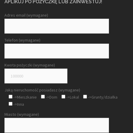
APLIKUJ PO POŻYCZKĘ LUB ZAINWESTUJ!
Adres email (wymagane)
Telefon (wymagane)
Kwota pożyczki (wymagane)
Jaką nieruchomość posiadasz (wymagane)
->Mieszkanie
->Dom
->Lokal
->Grunty/działka
->Inna
Miasto (wymagane)