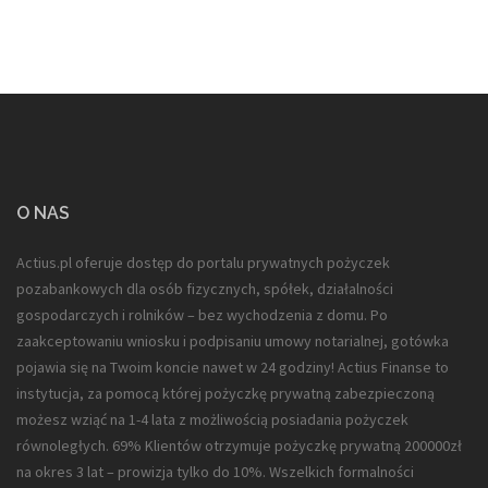
O NAS
Actius.pl oferuje dostęp do portalu prywatnych pożyczek
pozabankowych dla
osób fizycznych, spółek, działalności
gospodarczych i rolników
– bez wychodzenia z domu. Po
zaakceptowaniu wniosku i podpisaniu umowy notarialnej, gotówka
pojawia się na Twoim koncie nawet w 24 godziny! Actius Finanse to
instytucja, za pomocą której pożyczkę prywatną zabezpieczoną
możesz wziąć na 1-4 lata z możliwością posiadania pożyczek
równoległych. 69% Klientów otrzymuje pożyczkę prywatną 200000zł
na okres 3 lat – prowizja tylko do 10%. Wszelkich formalności