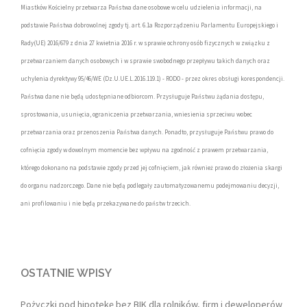
Miastków Kościelny przetwarza Państwa dane osobowe w celu udzielenia informacji, na
podstawie Państwa dobrowolnej zgody tj. art. 6.1a Rozporządzeniu Parlamentu Europejskiego i
Rady(UE) 2016/679 z dnia 27 kwietnia 2016 r. w sprawie ochrony osób fizycznych w związku z
przetwarzaniem danych osobowych i w sprawie swobodnego przepływu takich danych oraz
uchylenia dyrektywy 95/46/WE (Dz.U.UE.L.2016.119.1) - RODO - przez okres obsługi korespondencji.
Państwa dane nie będą udostępniane odbiorcom. Przysługuje Państwu żądania dostępu,
sprostowania, usunięcia, ograniczenia przetwarzania, wniesienia sprzeciwu wobec
przetwarzania oraz przenoszenia Państwa danych. Ponadto, przysługuje Państwu prawo do
cofnięcia zgody w dowolnym momencie bez wpływu na zgodność z prawem przetwarzania,
którego dokonano na podstawie zgody przed jej cofnięciem, jak również prawo do złożenia skargi
do organu nadzorczego. Dane nie będą podlegały zautomatyzowanemu podejmowaniu decyzji,
ani profilowaniu i nie będą przekazywane do państw trzecich.
OSTATNIE WPISY
Pożyczki pod hipotekę bez BIK dla rolników, firm i deweloperów