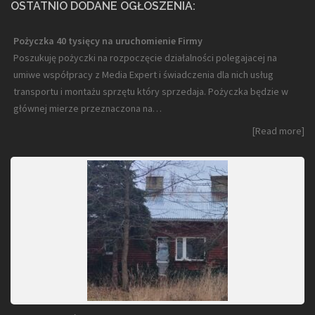
OSTATNIO DODANE OGŁOSZENIA:
Pożyczka 40 tysięcy na uruchomienie Firmy
Poszukuję pożyczki na rozpoczęcie działalności polegajacej na
umiwe współpracy z Media Expert i świadczenia dla nich usług
transportu i montażu sprzętu który sprzedaja. Pożyczka będzie w
głównej mierze przeznaczona na…
[Read more]