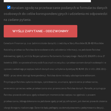
Wyrażam zgodę na przetwarzanie podanych w formularzu danych
osobowych do celów korespondencyjnych i udzielenia mi odpowiedzi
na zadane pytania.
Conectum Finanse sp. z o.o. (administrator danych) z siedzibą w Stary Miastków 58, 08-420 Miastków
Kościelny przetwarza Państwa dane osobowe w celu udzielenia informacji, na podstawie Państwa
dobrowolnej zgody tj. art. 6.1a Rozporządzeniu Parlamentu Europejskiego i Rady(UE) 2016/679 z dnia 27
kwietnia 2016 r. w sprawie ochrony osób fizycznych w związku z przetwarzaniem danych osobowych i w
sprawie swobodnego przepływu takich danych oraz uchylenia dyrektywy 95/46/WE (Dz.U.UE.L.2016.119.1) -
RODO - przez okres obsługi korespondencji. Państwa dane nie będą udostępniane odbiorcom.
Przysługuje Państwu żądania dostępu, sprostowania, usunięcia, ograniczenia przetwarzania,
wniesienia sprzeciwu wobec przetwarzania oraz przenoszenia Państwa danych. Ponadto, przysługuje
Państwu prawo do cofnięcia zgody w dowolnym momencie bez wpływu na zgodność z prawem
przetwarzania, którego dokonano na podstawie zgody przed jej cofnięciem, jak również prawo do złożenia
skargi do organu nadzorczego. Dane nie będą podlegały zautomatyzowanemu podejmowaniu decyzji,