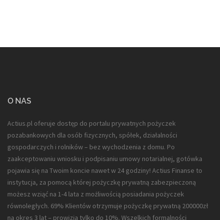
O NAS
Actius.pl oferuje dostęp do portalu prywatnych pożyczek
pozabankowych dla
osób fizycznych, spółek, działalności
gospodarczych i rolników
– bez wychodzenia z domu. Po
zaakceptowaniu wniosku i podpisaniu umowy notarialnej, gotówka
pojawia się na Twoim koncie nawet w 24 godziny! Actius Finanse to
instytucja, za pomocą której pożyczkę prywatną zabezpieczoną
możesz wziąć na 1-4 lata z możliwością posiadania pożyczek
równoległych. 69% Klientów otrzymuje pożyczkę prywatną 200000zł
na okres 3 lat – prowizja tylko do 10%. Wszelkich formalności