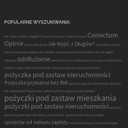
POPULARNE WYSZUKIWANIA:
Conectum
bik
Chcesz Wyjść z Długów?
Conectum Finanse
Conectum Forum
Opinie
Jak Wyjść z Długów?
forum oddłużanie
Jesteś Dłużnikiem?
koszty
kredytowa
kredyty dla rolników
Licytacja Nieruchomości
Oblicz Koszty Ugody i
oddłużanie
Zdecyduj
oddłużanie forum
oddłużanie forum opinie
Oddłużanie i
wyjście z długu
oddłużanie rolników
odlużanie
pomocy
pożyczka dla firmy
pożyczka pod zastaw nieruchomości
Pożyczka prywatna bez BIK
pożyczki
pożyczki dla rolników
pożyczki
dla zadłużonych
Pożyczki dla zadłużonych firm
pożyczki pod hipotekę
pożyczki pod zastaw mieszkania
pożyczki pod zastaw nieruchomości
pożyczki
prywatnej
pętla
pętli
Skontaktuj się
Sprawdź.
sprzeciwie od nakazu zapłaty
sprzeciw od nakazu zapłaty
Szybko Pomożemy
Umorzenie Długów