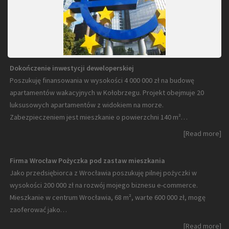
Dokończenie inwestycji deweloperskiej
Poszukuję finansowania w wysokości 4 000 000 zł na budowę
apartamentów wakacyjnych w Kołobrzegu. Projekt obejmuje 20
luksusowych apartamentów z widokiem na morze.
Zabezpieczeniem jest mieszkanie o powierzchni 140 m²…
[Read more]
Firma Wrocław Pożyczka pod zastaw mieszkania
Jako przedsiębiorca z Wrocławia poszukuję pilnej pożyczki w
wysokości 200 000 zł na rozwój mojego biznesu e-commerce.
Mieszkanie w centrum Wrocławia, 68 m², warte 600 000 zł, mogę
zaoferować jako…
[Read more]