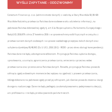
Conectum Finanse sp. z o.o. (administrator danych) z siedzibą w Stary Miastków 58, 08-420
Miastków Kościelny przetwarza Państwa dane osobowe w celu udzielenia informacji, na
podstawie Państwa dobrowolnej zgody tj. art. 6.1a Rozporządzeniu Parlamentu Europejskiego i
Rady(UE) 2016/679 z dnia 27 kwietnia 2016 r. w sprawie ochrony osób fizycznych w związku z
przetwarzaniem danych osobowych i w sprawie swobodnego przepływu takich danych oraz
uchylenia dyrektywy 95/46/WE (Dz.U.UE.L.2016.119.1) - RODO - przez okres obsługi korespondencji.
Państwa dane nie będą udostępniane odbiorcom. Przysługuje Państwu żądania dostępu,
sprostowania, usunięcia, ograniczenia przetwarzania, wniesienia sprzeciwu wobec
przetwarzania oraz przenoszenia Państwa danych. Ponadto, przysługuje Państwu prawo do
cofnięcia zgody w dowolnym momencie bez wpływu na zgodność z prawem przetwarzania,
którego dokonano na podstawie zgody przed jej cofnięciem, jak również prawo do złożenia skargi
do organu nadzorczego. Dane nie będą podlegały zautomatyzowanemu podejmowaniu decyzji,
ani profilowaniu i nie będą przekazywane do państw trzecich.