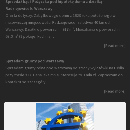
Sprzedaż bądź Pożyczka pod hipotekę domu z działką -
Radziejowice k. Warszawy
Oferta dotyczy: Zabytkowego domu z 1920 roku położonego w
malowniczej miejscowości Radziejowice, zaledwie 40 km od
Warszawy. Działki o powierzchni 917 m², Mieszkania o powierzchni
63,0 m² (2 pokoje, kuchnia,…
[Read more]
Sprzedam grunty pod Warszawą
Sprzedam grunty rolne pod Warszawą od strony wylotówki na Lublin
przy trasie s17. Cena jaka mnie interesuje to 3 mln zł. Zapraszam do
kontaktu po szczegóły.
[Read more]