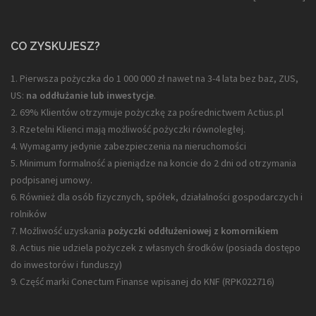
CO ZYSKUJESZ?
1. Pierwsza pożyczka do 1 000 000 zł nawet na 3-4 lata bez baz, ZUS,
US:
na oddłużanie lub inwestycje
.
2. 69% Klientów otrzymuje pożyczkę za pośrednictwem Actius.pl
3. Rzetelni Klienci mają możliwość pożyczki równoległej.
4. Wymagamy jedynie zabezpieczenia na nieruchomości
5. Minimum formalność a pieniądze na koncie do 2 dni od otrzymania
podpisanej umowy.
6. Również dla osób fizycznych, spółek, działalności gospodarczych i
rolników
7. Możliwość uzyskania
pożyczki oddłużeniowej z komornikiem
8. Actius nie udziela pożyczek z własnych środków (posiada dostępo
do inwestorów i funduszy)
9. Część marki Conectum Finanse wpisanej do KNF (
RPK022716
)