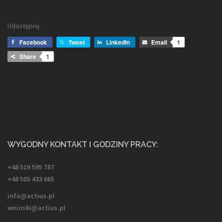
Udostępnij:
Facebook
Tweet
LinkedIn
Email
1
Share
1
WYGODNY KONTAKT I GODZINY PRACY:
+48 519 595 787
+48 505 433 665
info@actius.pl
wnioski@actius.pl