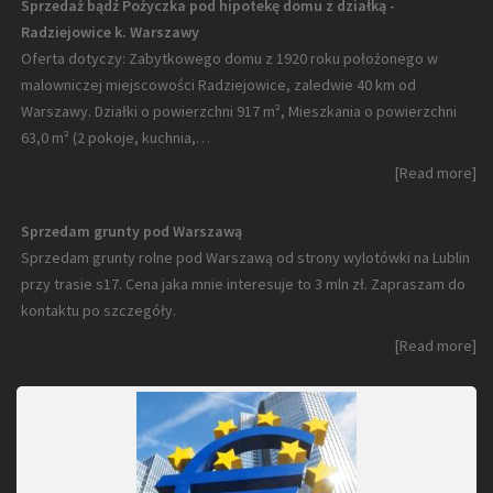
Sprzedaż bądź Pożyczka pod hipotekę domu z działką -
Radziejowice k. Warszawy
Oferta dotyczy: Zabytkowego domu z 1920 roku położonego w
malowniczej miejscowości Radziejowice, zaledwie 40 km od
Warszawy. Działki o powierzchni 917 m², Mieszkania o powierzchni
63,0 m² (2 pokoje, kuchnia,…
[Read more]
Sprzedam grunty pod Warszawą
Sprzedam grunty rolne pod Warszawą od strony wylotówki na Lublin
przy trasie s17. Cena jaka mnie interesuje to 3 mln zł. Zapraszam do
kontaktu po szczegóły.
[Read more]