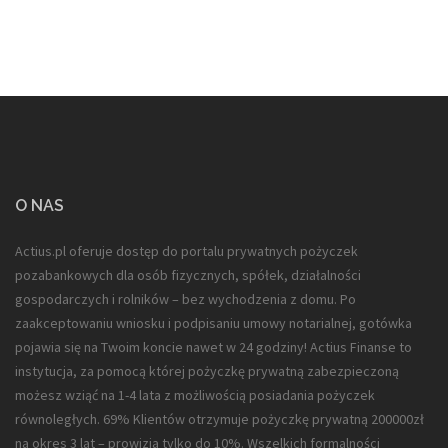
O NAS
Actius.pl oferuje dostęp do portalu prywatnych pożyczek
pozabankowych dla
osób fizycznych, spółek, działalności
gospodarczych i rolników
– bez wychodzenia z domu. Po
zaakceptowaniu wniosku i podpisaniu umowy notarialnej, gotówka
pojawia się na Twoim koncie nawet w 24 godziny! Actius Finanse to
instytucja, za pomocą której pożyczkę prywatną zabezpieczoną
możesz wziąć na 1-4 lata z możliwością posiadania pożyczek
równoległych. 69% Klientów otrzymuje pożyczkę prywatną 200000zł
na okres 3 lat – prowizja tylko do 10%. Wszelkich formalności