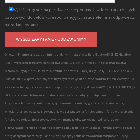
Wyrażam zgodę na przetwarzanie podanych w formularzu danych
osobowych do celów korespondencyjnych i udzielenia mi odpowiedzi
na zadane pytania.
Conectum Finanse sp. z o.o. (administrator danych) z siedzibą w Stary Miastków 58, 08-420 Miastków
Kościelny przetwarza Państwa dane osobowe w celu udzielenia informacji, na podstawie Państwa
dobrowolnej zgody tj. art. 6.1a Rozporządzeniu Parlamentu Europejskiego i Rady(UE) 2016/679 z dnia 27
kwietnia 2016 r. w sprawie ochrony osób fizycznych w związku z przetwarzaniem danych osobowych i w
sprawie swobodnego przepływu takich danych oraz uchylenia dyrektywy 95/46/WE (Dz.U.UE.L.2016.119.1) -
RODO - przez okres obsługi korespondencji. Państwa dane nie będą udostępniane odbiorcom.
Przysługuje Państwu żądania dostępu, sprostowania, usunięcia, ograniczenia przetwarzania,
wniesienia sprzeciwu wobec przetwarzania oraz przenoszenia Państwa danych. Ponadto, przysługuje
Państwu prawo do cofnięcia zgody w dowolnym momencie bez wpływu na zgodność z prawem
przetwarzania, którego dokonano na podstawie zgody przed jej cofnięciem, jak również prawo do złożenia
skargi do organu nadzorczego. Dane nie będą podlegały zautomatyzowanemu podejmowaniu decyzji,