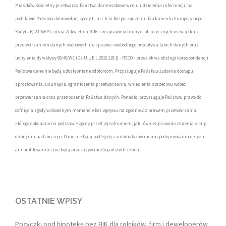
Miastków Kościelny przetwarza Państwa dane osobowe w celu udzielenia informacji, na
podstawie Państwa dobrowolnej zgody tj. art. 6.1a Rozporządzeniu Parlamentu Europejskiego i
Rady(UE) 2016/679 z dnia 27 kwietnia 2016 r. w sprawie ochrony osób fizycznych w związku z
przetwarzaniem danych osobowych i w sprawie swobodnego przepływu takich danych oraz
uchylenia dyrektywy 95/46/WE (Dz.U.UE.L.2016.119.1) - RODO - przez okres obsługi korespondencji.
Państwa dane nie będą udostępniane odbiorcom. Przysługuje Państwu żądania dostępu,
sprostowania, usunięcia, ograniczenia przetwarzania, wniesienia sprzeciwu wobec
przetwarzania oraz przenoszenia Państwa danych. Ponadto, przysługuje Państwu prawo do
cofnięcia zgody w dowolnym momencie bez wpływu na zgodność z prawem przetwarzania,
którego dokonano na podstawie zgody przed jej cofnięciem, jak również prawo do złożenia skargi
do organu nadzorczego. Dane nie będą podlegały zautomatyzowanemu podejmowaniu decyzji,
ani profilowaniu i nie będą przekazywane do państw trzecich.
OSTATNIE WPISY
Pożyczki pod hipotekę bez BIK dla rolników, firm i deweloperów