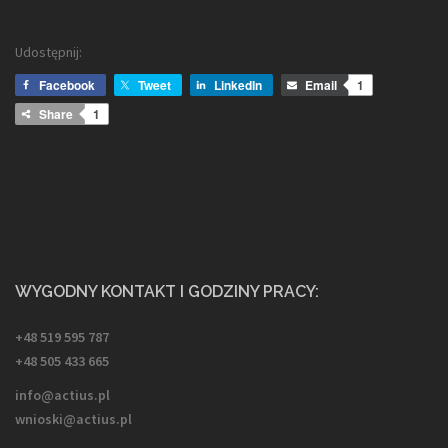
Udostępnij:
Facebook
Tweet
LinkedIn
Email
1
Share
1
WYGODNY KONTAKT I GODZINY PRACY:
+48 519 595 787
+48 505 433 665
info@actius.pl
wnioski@actius.pl