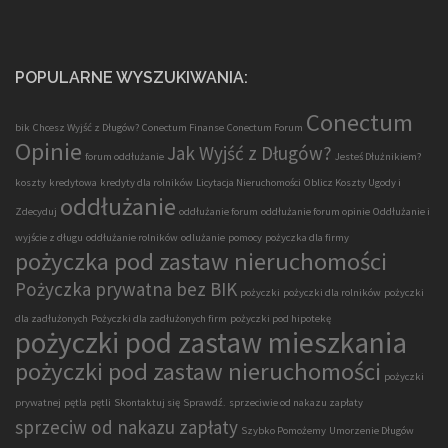
POPULARNE WYSZUKIWANIA:
Conectum
bik
Chcesz Wyjść z Długów?
Conectum Finanse
Conectum Forum
Opinie
Jak Wyjść z Długów?
forum oddłużanie
Jesteś Dłużnikiem?
koszty
kredytowa
kredyty dla rolników
Licytacja Nieruchomości
Oblicz Koszty Ugody i
oddłużanie
Zdecyduj
oddłużanie forum
oddłużanie forum opinie
Oddłużanie i
wyjście z długu
oddłużanie rolników
odlużanie
pomocy
pożyczka dla firmy
pożyczka pod zastaw nieruchomości
Pożyczka prywatna bez BIK
pożyczki
pożyczki dla rolników
pożyczki
dla zadłużonych
Pożyczki dla zadłużonych firm
pożyczki pod hipotekę
pożyczki pod zastaw mieszkania
pożyczki pod zastaw nieruchomości
pożyczki
prywatnej
pętla
pętli
Skontaktuj się
Sprawdź.
sprzeciwie od nakazu zapłaty
sprzeciw od nakazu zapłaty
Szybko Pomożemy
Umorzenie Długów