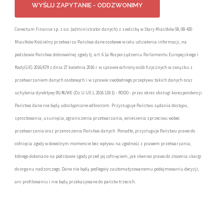
Conectum Finanse sp. z o.o. (administrator danych) z siedzibą w Stary Miastków 58, 08-420
Miastków Kościelny przetwarza Państwa dane osobowe w celu udzielenia informacji, na
podstawie Państwa dobrowolnej zgody tj. art. 6.1a Rozporządzeniu Parlamentu Europejskiego i
Rady(UE) 2016/679 z dnia 27 kwietnia 2016 r. w sprawie ochrony osób fizycznych w związku z
przetwarzaniem danych osobowych i w sprawie swobodnego przepływu takich danych oraz
uchylenia dyrektywy 95/46/WE (Dz.U.UE.L.2016.119.1) - RODO - przez okres obsługi korespondencji.
Państwa dane nie będą udostępniane odbiorcom. Przysługuje Państwu żądania dostępu,
sprostowania, usunięcia, ograniczenia przetwarzania, wniesienia sprzeciwu wobec
przetwarzania oraz przenoszenia Państwa danych. Ponadto, przysługuje Państwu prawo do
cofnięcia zgody w dowolnym momencie bez wpływu na zgodność z prawem przetwarzania,
którego dokonano na podstawie zgody przed jej cofnięciem, jak również prawo do złożenia skargi
do organu nadzorczego. Dane nie będą podlegały zautomatyzowanemu podejmowaniu decyzji,
ani profilowaniu i nie będą przekazywane do państw trzecich.