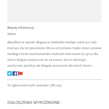
Więcej informacji:
Witam
Wpadłem w spirale długuw w chwiluwki niedaje sobie juz rady
mam juz durze opuznienia .Ma na utrzymaniu trujke dzieci pewnie
niedlugo bede mial komornika niebede mial nawet na zycie dla
dzieci blagam pomurzcie mi za pomoc durzo niemoge
zaoferowc pinedzy ale błagam pomoznie dla moich dzieci
To ogłoszenie było widziane 298 razy.
OGŁOSZENIA WYRÓŻNIONE: