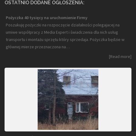
OSTATNIO DODANE OGŁOSZENIA:
Pożyczka 40 tysięcy na uruchomienie Firmy
Poszukuję pożyczki na rozpoczęcie działalności polegajacej na
umiwe współpracy z Media Expert i świadczenia dla nich usług
transportu i montażu sprzętu który sprzedaja. Pożyczka będzie w
głównej mierze przeznaczona na…
[Read more]