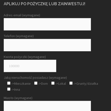
APLIKUJ PO POŻYCZKĘ LUB ZAINWESTUJ!
Adres email (wymagane)
Telefon (wymagane)
Kwota pożyczki (wymagane)
Jaką nieruchomość posiadasz (wymagane)
->Mieszkanie
->Dom
->Lokal
->Grunty/działka
->Inna
Miasto (wymagane)