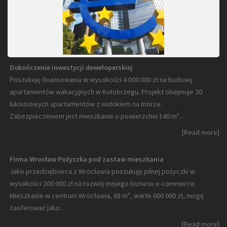
Dokończenie inwestycji deweloperskiej
Poszukuję finansowania w wysokości 4 000 000 zł na budowę
apartamentów wakacyjnych w Kołobrzegu. Projekt obejmuje 20
luksusowych apartamentów z widokiem na morze.
Zabezpieczeniem jest mieszkanie o powierzchni 140 m²…
[Read more]
Firma Wrocław Pożyczka pod zastaw mieszkania
Jako przedsiębiorca z Wrocławia poszukuję pilnej pożyczki w
wysokości 200 000 zł na rozwój mojego biznesu e-commerce.
Mieszkanie w centrum Wrocławia, 68 m², warte 600 000 zł, mogę
zaoferować jako…
[Read more]