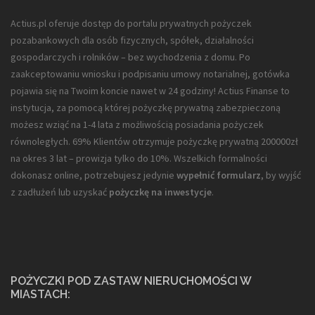
Actius.pl oferuje dostęp do portalu prywatnych pożyczek
pozabankowych dla
osób fizycznych, spółek, działalności
gospodarczych i rolników
– bez wychodzenia z domu. Po
zaakceptowaniu wniosku i podpisaniu umowy notarialnej, gotówka
pojawia się na Twoim koncie nawet w 24 godziny! Actius Finanse to
instytucja, za pomocą której pożyczkę prywatną zabezpieczoną
możesz wziąć na 1-4 lata z możliwością posiadania pożyczek
równoległych. 69% Klientów otrzymuje pożyczkę prywatną 200000zł
na okres 3 lat – prowizja tylko do 10%. Wszelkich formalności
dokonasz online, potrzebujesz jedynie
wypełnić formularz
, by wyjść
z zadłużeń lub uzyskać
pożyczkę na inwestycje
.
POŻYCZKI POD ZASTAW NIERUCHOMOŚCI W
MIASTACH: