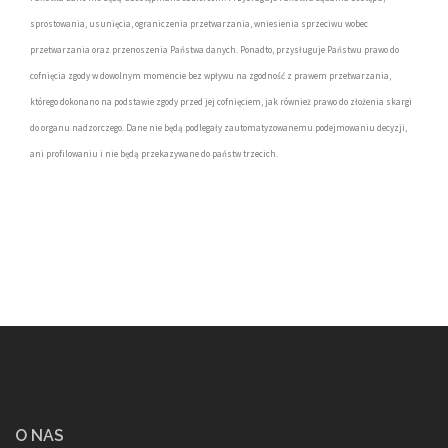
sprostowania, usunięcia, ograniczenia przetwarzania, wniesienia sprzeciwu wobec
przetwarzania oraz przenoszenia Państwa danych. Ponadto, przysługuje Państwu prawo do
cofnięcia zgody w dowolnym momencie bez wpływu na zgodność z prawem przetwarzania,
którego dokonano na podstawie zgody przed jej cofnięciem, jak również prawo do złożenia skargi
do organu nadzorczego. Dane nie będą podlegały zautomatyzowanemu podejmowaniu decyzji,
ani profilowaniu i nie będą przekazywane do państw trzecich.
O NAS