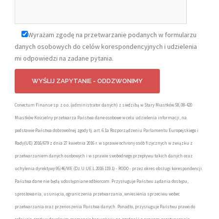
Wyrażam zgodę na przetwarzanie podanych w formularzu
danych osobowych do celów korespondencyjnych i udzielenia
mi odpowiedzi na zadane pytania.
Conectum Finanse sp. z o.o. (administrator danych) z siedzibą w Stary Miastków 58, 08-420
Miastków Kościelny przetwarza Państwa dane osobowe w celu udzielenia informacji, na
podstawie Państwa dobrowolnej zgody tj. art. 6.1a Rozporządzeniu Parlamentu Europejskiego i
Rady(UE) 2016/679 z dnia 27 kwietnia 2016 r. w sprawie ochrony osób fizycznych w związku z
przetwarzaniem danych osobowych i w sprawie swobodnego przepływu takich danych oraz
uchylenia dyrektywy 95/46/WE (Dz.U.UE.L.2016.119.1) - RODO - przez okres obsługi korespondencji.
Państwa dane nie będą udostępniane odbiorcom. Przysługuje Państwu żądania dostępu,
sprostowania, usunięcia, ograniczenia przetwarzania, wniesienia sprzeciwu wobec
przetwarzania oraz przenoszenia Państwa danych. Ponadto, przysługuje Państwu prawo do