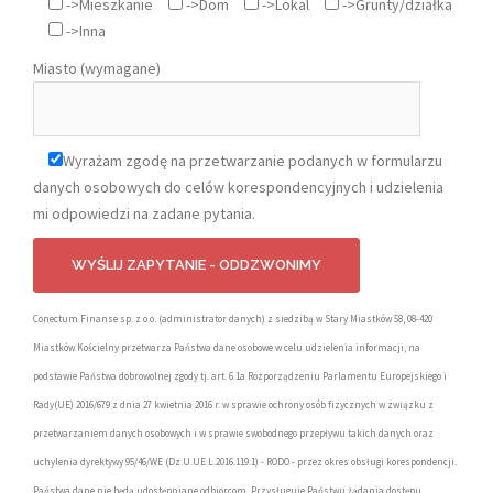
->Mieszkanie
->Dom
->Lokal
->Grunty/działka
->Inna
Miasto (wymagane)
Wyrażam zgodę na przetwarzanie podanych w formularzu
danych osobowych do celów korespondencyjnych i udzielenia
mi odpowiedzi na zadane pytania.
Conectum Finanse sp. z o.o. (administrator danych) z siedzibą w Stary Miastków 58, 08-420
Miastków Kościelny przetwarza Państwa dane osobowe w celu udzielenia informacji, na
podstawie Państwa dobrowolnej zgody tj. art. 6.1a Rozporządzeniu Parlamentu Europejskiego i
Rady(UE) 2016/679 z dnia 27 kwietnia 2016 r. w sprawie ochrony osób fizycznych w związku z
przetwarzaniem danych osobowych i w sprawie swobodnego przepływu takich danych oraz
uchylenia dyrektywy 95/46/WE (Dz.U.UE.L.2016.119.1) - RODO - przez okres obsługi korespondencji.
Państwa dane nie będą udostępniane odbiorcom. Przysługuje Państwu żądania dostępu,