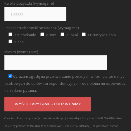
Kwota pożyczki (wymagane)
Jaką nieruchomość posiadasz (wymagane)
->Mieszkanie
->Dom
->Lokal
->Grunty/działka
->Inna
Miasto (wymagane)
Wyrażam zgodę na przetwarzanie podanych w formularzu danych
osobowych do celów korespondencyjnych i udzielenia mi odpowiedzi
na zadane pytania.
Conectum Finanse sp. z o.o. (administrator danych) z siedzibą w Stary Miastków 58, 08-420 Miastków
Kościelny przetwarza Państwa dane osobowe w celu udzielenia informacji, na podstawie Państwa