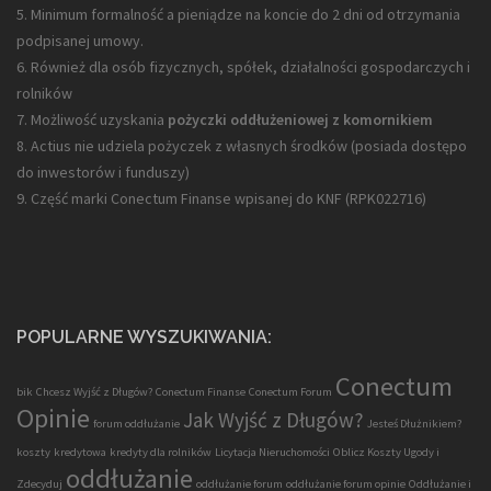
5. Minimum formalność a pieniądze na koncie do 2 dni od otrzymania
podpisanej umowy.
6. Również dla osób fizycznych, spółek, działalności gospodarczych i
rolników
7. Możliwość uzyskania
pożyczki oddłużeniowej z komornikiem
8. Actius nie udziela pożyczek z własnych środków (posiada dostępo
do inwestorów i funduszy)
9. Część marki Conectum Finanse wpisanej do KNF (
RPK022716
)
POPULARNE WYSZUKIWANIA:
Conectum
bik
Chcesz Wyjść z Długów?
Conectum Finanse
Conectum Forum
Opinie
Jak Wyjść z Długów?
forum oddłużanie
Jesteś Dłużnikiem?
koszty
kredytowa
kredyty dla rolników
Licytacja Nieruchomości
Oblicz Koszty Ugody i
oddłużanie
Zdecyduj
oddłużanie forum
oddłużanie forum opinie
Oddłużanie i