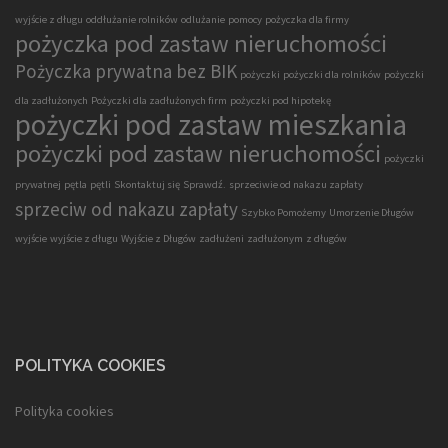
wyjście z długu
oddłużanie rolników
odlużanie
pomocy
pożyczka dla firmy
pożyczka pod zastaw nieruchomości
Pożyczka prywatna bez BIK
pożyczki
pożyczki dla rolników
pożyczki
dla zadłużonych
Pożyczki dla zadłużonych firm
pożyczki pod hipotekę
pożyczki pod zastaw mieszkania
pożyczki pod zastaw nieruchomości
pożyczki
prywatnej
pętla
pętli
Skontaktuj się
Sprawdź.
sprzeciwie od nakazu zapłaty
sprzeciw od nakazu zapłaty
Szybko Pomożemy
Umorzenie Długów
wyjście
wyjście z długu
Wyjście z Długów
zadłużeni
zadłużonym
z długów
POLITYKA COOKIES
Polityka cookies