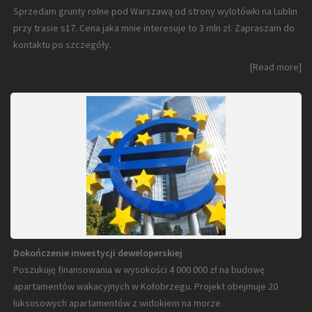
Sprzedam grunty rolne pod Warszawą od strony wylotówki na Lublin
przy trasie s17. Cena jaka mnie interesuje to 3 mln zł. Zapraszam do
kontaktu po szczegóły.
[Read more]
Dokończenie inwestycji deweloperskiej
Poszukuję finansowania w wysokości 4 000 000 zł na budowę
apartamentów wakacyjnych w Kołobrzegu. Projekt obejmuje 20
luksusowych apartamentów z widokiem na morze.