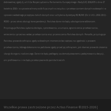
dobrowolnej zgody tj. art. 6.1a Rozporządzeniu Parlamentu Europejskiego i Rady(UE) 2016/679 z dnia 27
kwietnia 2016 r. w sprawie ochrony osób fizycznych w związku z przetwarzaniem danych osobowych i w
sprawie swobodnego przepływu takich danych oraz uchylenia dyrektywy 95/46/WE (Dz.U.UE.L.2016.119.1) -
RODO - przez okres obsługi korespondencji. Państwa dane nie będą udostępniane odbiorcom.
Przysługuje Państwu żądania dostępu, sprostowania, usunięcia, ograniczenia przetwarzania,
wniesienia sprzeciwu wobec przetwarzania oraz przenoszenia Państwa danych. Ponadto, przysługuje
Państwu prawo do cofnięcia zgody w dowolnym momencie bez wpływu na zgodność z prawem
przetwarzania, którego dokonano na podstawie zgody przed jej cofnięciem, jak również prawo do złożenia
skargi do organu nadzorczego. Dane nie będą podlegały zautomatyzowanemu podejmowaniu decyzji,
ani profilowaniu i nie będą przekazywane do państw trzecich.
Wszelkie prawa zastrzeżone przez Actius Finanse ©2015-2026
|