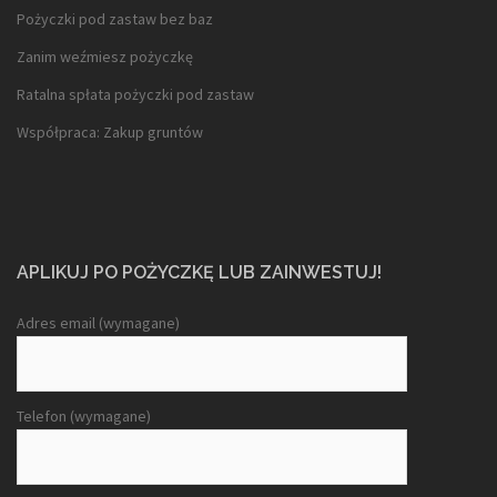
Pożyczki pod zastaw bez baz
Zanim weźmiesz pożyczkę
Ratalna spłata pożyczki pod zastaw
Współpraca: Zakup gruntów
APLIKUJ PO POŻYCZKĘ LUB ZAINWESTUJ!
Adres email (wymagane)
Telefon (wymagane)