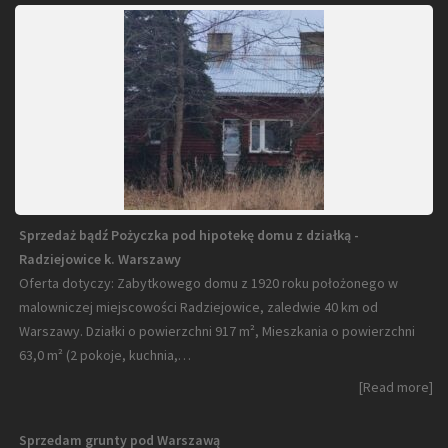
Sprzedaż bądź Pożyczka pod hipotekę domu z działką -
Radziejowice k. Warszawy
Oferta dotyczy: Zabytkowego domu z 1920 roku położonego w
malowniczej miejscowości Radziejowice, zaledwie 40 km od
Warszawy. Działki o powierzchni 917 m², Mieszkania o powierzchni
63,0 m² (2 pokoje, kuchnia,…
[Read more]
Sprzedam grunty pod Warszawą