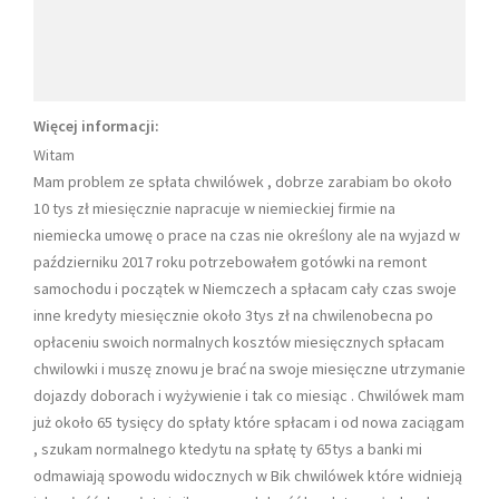
Więcej informacji:
Witam
Mam problem ze spłata chwilówek , dobrze zarabiam bo około
10 tys zł miesięcznie napracuje w niemieckiej firmie na
niemiecka umowę o prace na czas nie określony ale na wyjazd w
październiku 2017 roku potrzebowałem gotówki na remont
samochodu i początek w Niemczech a spłacam cały czas swoje
inne kredyty miesięcznie około 3tys zł na chwilenobecna po
opłaceniu swoich normalnych kosztów miesięcznych spłacam
chwilowki i muszę znowu je brać na swoje miesięczne utrzymanie
dojazdy doborach i wyżywienie i tak co miesiąc . Chwilówek mam
już około 65 tysięcy do spłaty które spłacam i od nowa zaciągam
, szukam normalnego ktedytu na spłatę ty 65tys a banki mi
odmawiają spowodu widocznych w Bik chwilówek które widnieją