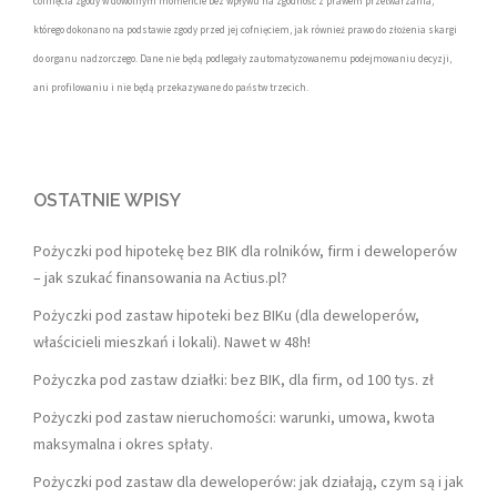
cofnięcia zgody w dowolnym momencie bez wpływu na zgodność z prawem przetwarzania,
którego dokonano na podstawie zgody przed jej cofnięciem, jak również prawo do złożenia skargi
do organu nadzorczego. Dane nie będą podlegały zautomatyzowanemu podejmowaniu decyzji,
ani profilowaniu i nie będą przekazywane do państw trzecich.
OSTATNIE WPISY
Pożyczki pod hipotekę bez BIK dla rolników, firm i deweloperów
– jak szukać finansowania na Actius.pl?
Pożyczki pod zastaw hipoteki bez BIKu (dla deweloperów,
właścicieli mieszkań i lokali). Nawet w 48h!
Pożyczka pod zastaw działki: bez BIK, dla firm, od 100 tys. zł
Pożyczki pod zastaw nieruchomości: warunki, umowa, kwota
maksymalna i okres spłaty.
Pożyczki pod zastaw dla deweloperów: jak działają, czym są i jak