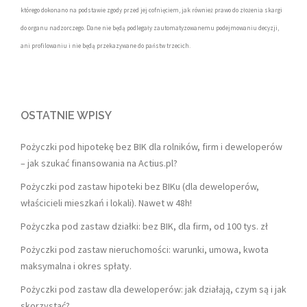
którego dokonano na podstawie zgody przed jej cofnięciem, jak również prawo do złożenia skargi
do organu nadzorczego. Dane nie będą podlegały zautomatyzowanemu podejmowaniu decyzji,
ani profilowaniu i nie będą przekazywane do państw trzecich.
OSTATNIE WPISY
Pożyczki pod hipotekę bez BIK dla rolników, firm i deweloperów
– jak szukać finansowania na Actius.pl?
Pożyczki pod zastaw hipoteki bez BIKu (dla deweloperów,
właścicieli mieszkań i lokali). Nawet w 48h!
Pożyczka pod zastaw działki: bez BIK, dla firm, od 100 tys. zł
Pożyczki pod zastaw nieruchomości: warunki, umowa, kwota
maksymalna i okres spłaty.
Pożyczki pod zastaw dla deweloperów: jak działają, czym są i jak
skorzystać?