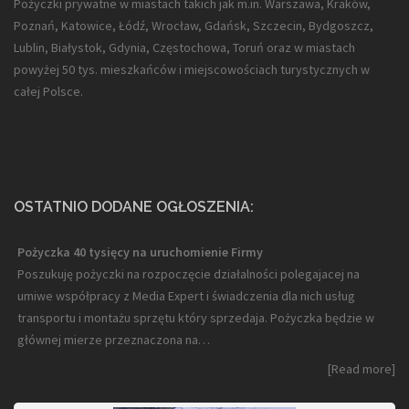
Pożyczki prywatne w miastach takich jak m.in. Warszawa, Kraków,
Poznań, Katowice, Łódź, Wrocław, Gdańsk, Szczecin, Bydgoszcz,
Lublin, Białystok, Gdynia, Częstochowa, Toruń oraz w miastach
powyżej 50 tys. mieszkańców i miejscowościach turystycznych w
całej Polsce.
OSTATNIO DODANE OGŁOSZENIA:
Pożyczka 40 tysięcy na uruchomienie Firmy
Poszukuję pożyczki na rozpoczęcie działalności polegajacej na
umiwe współpracy z Media Expert i świadczenia dla nich usług
transportu i montażu sprzętu który sprzedaja. Pożyczka będzie w
głównej mierze przeznaczona na…
[Read more]