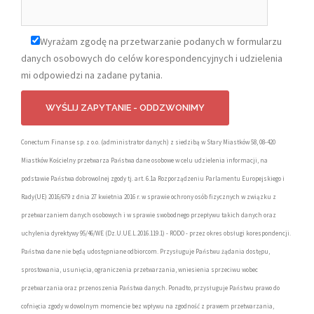
Wyrażam zgodę na przetwarzanie podanych w formularzu
danych osobowych do celów korespondencyjnych i udzielenia
mi odpowiedzi na zadane pytania.
Conectum Finanse sp. z o.o. (administrator danych) z siedzibą w Stary Miastków 58, 08-420
Miastków Kościelny przetwarza Państwa dane osobowe w celu udzielenia informacji, na
podstawie Państwa dobrowolnej zgody tj. art. 6.1a Rozporządzeniu Parlamentu Europejskiego i
Rady(UE) 2016/679 z dnia 27 kwietnia 2016 r. w sprawie ochrony osób fizycznych w związku z
przetwarzaniem danych osobowych i w sprawie swobodnego przepływu takich danych oraz
uchylenia dyrektywy 95/46/WE (Dz.U.UE.L.2016.119.1) - RODO - przez okres obsługi korespondencji.
Państwa dane nie będą udostępniane odbiorcom. Przysługuje Państwu żądania dostępu,
sprostowania, usunięcia, ograniczenia przetwarzania, wniesienia sprzeciwu wobec
przetwarzania oraz przenoszenia Państwa danych. Ponadto, przysługuje Państwu prawo do
cofnięcia zgody w dowolnym momencie bez wpływu na zgodność z prawem przetwarzania,