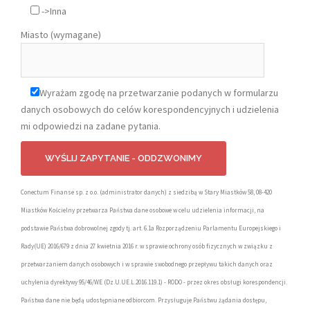
->Inna
Miasto (wymagane)
Wyrażam zgodę na przetwarzanie podanych w formularzu
danych osobowych do celów korespondencyjnych i udzielenia
mi odpowiedzi na zadane pytania.
Conectum Finanse sp. z o.o. (administrator danych) z siedzibą w Stary Miastków 58, 08-420
Miastków Kościelny przetwarza Państwa dane osobowe w celu udzielenia informacji, na
podstawie Państwa dobrowolnej zgody tj. art. 6.1a Rozporządzeniu Parlamentu Europejskiego i
Rady(UE) 2016/679 z dnia 27 kwietnia 2016 r. w sprawie ochrony osób fizycznych w związku z
przetwarzaniem danych osobowych i w sprawie swobodnego przepływu takich danych oraz
uchylenia dyrektywy 95/46/WE (Dz.U.UE.L.2016.119.1) - RODO - przez okres obsługi korespondencji.
Państwa dane nie będą udostępniane odbiorcom. Przysługuje Państwu żądania dostępu,