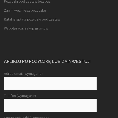
Pożyczki pod zastaw bez baz
Zanim weźmiesz pożyczkę
Ratalna spłata pożyczki pod zastaw
Współpraca: Zakup gruntów
APLIKUJ PO POŻYCZKĘ LUB ZAINWESTUJ!
Adres email (wymagane)
Telefon (wymagane)
Kwota pożyczki (wymagane)