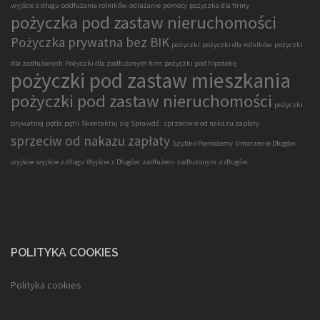
wyjście z długu
oddłużanie rolników
odlużanie
pomocy
pożyczka dla firmy
pożyczka pod zastaw nieruchomości
Pożyczka prywatna bez BIK
pożyczki
pożyczki dla rolników
pożyczki
dla zadłużonych
Pożyczki dla zadłużonych firm
pożyczki pod hipotekę
pożyczki pod zastaw mieszkania
pożyczki pod zastaw nieruchomości
pożyczki
prywatnej
pętla
pętli
Skontaktuj się
Sprawdź.
sprzeciwie od nakazu zapłaty
sprzeciw od nakazu zapłaty
Szybko Pomożemy
Umorzenie Długów
wyjście
wyjście z długu
Wyjście z Długów
zadłużeni
zadłużonym
z długów
POLITYKA COOKIES
Polityka cookies