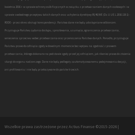
kwietnia 2016 r. w sprawie ochrony osób fizycznych w związku z przetwarzaniem danych osobowych i w
sprawie swobodnego przepływu takich danych oraz uchylenia dyrektywy 95/46/WE (Dz.U.UE.L.2016.119.1) -
RODO - przez okres obsługi korespondencji. Państwa dane nie będą udostępniane odbiorcom.
Przysługuje Państwu żądania dostępu, sprostowania, usunięcia, ograniczenia przetwarzania,
wniesienia sprzeciwu wobec przetwarzania oraz przenoszenia Państwa danych. Ponadto, przysługuje
Państwu prawo do cofnięcia zgody w dowolnym momencie bez wpływu na zgodność z prawem
przetwarzania, którego dokonano na podstawie zgody przed jej cofnięciem, jak również prawo do złożenia
skargi do organu nadzorczego. Dane nie będą podlegały zautomatyzowanemu podejmowaniu decyzji,
ani profilowaniu i nie będą przekazywane do państw trzecich.
Wszelkie prawa zastrzeżone przez Actius Finanse ©2015-2026
|