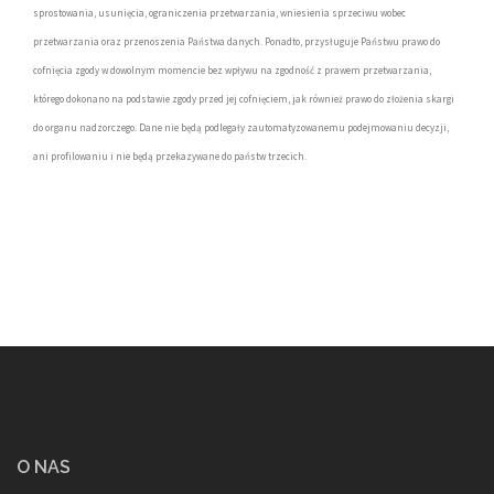
sprostowania, usunięcia, ograniczenia przetwarzania, wniesienia sprzeciwu wobec
przetwarzania oraz przenoszenia Państwa danych. Ponadto, przysługuje Państwu prawo do
cofnięcia zgody w dowolnym momencie bez wpływu na zgodność z prawem przetwarzania,
którego dokonano na podstawie zgody przed jej cofnięciem, jak również prawo do złożenia skargi
do organu nadzorczego. Dane nie będą podlegały zautomatyzowanemu podejmowaniu decyzji,
ani profilowaniu i nie będą przekazywane do państw trzecich.
O NAS