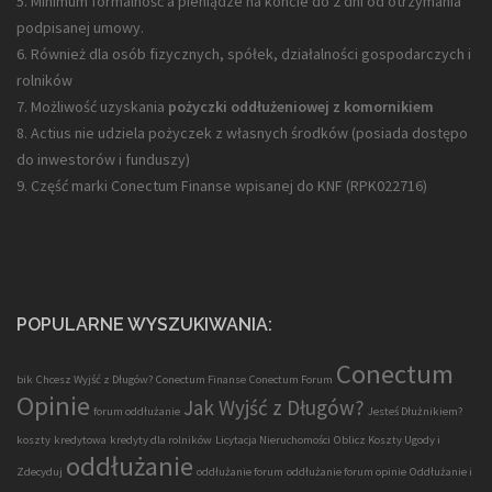
5. Minimum formalność a pieniądze na koncie do 2 dni od otrzymania
podpisanej umowy.
6. Również dla osób fizycznych, spółek, działalności gospodarczych i
rolników
7. Możliwość uzyskania
pożyczki oddłużeniowej z komornikiem
8. Actius nie udziela pożyczek z własnych środków (posiada dostępo
do inwestorów i funduszy)
9. Część marki Conectum Finanse wpisanej do KNF (
RPK022716
)
POPULARNE WYSZUKIWANIA:
Conectum
bik
Chcesz Wyjść z Długów?
Conectum Finanse
Conectum Forum
Opinie
Jak Wyjść z Długów?
forum oddłużanie
Jesteś Dłużnikiem?
koszty
kredytowa
kredyty dla rolników
Licytacja Nieruchomości
Oblicz Koszty Ugody i
oddłużanie
Zdecyduj
oddłużanie forum
oddłużanie forum opinie
Oddłużanie i