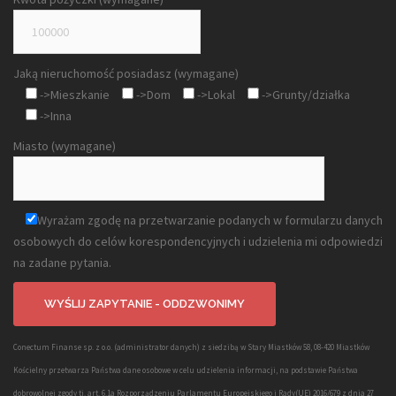
Jaką nieruchomość posiadasz (wymagane)
->Mieszkanie
->Dom
->Lokal
->Grunty/działka
->Inna
Miasto (wymagane)
Wyrażam zgodę na przetwarzanie podanych w formularzu danych
osobowych do celów korespondencyjnych i udzielenia mi odpowiedzi
na zadane pytania.
Conectum Finanse sp. z o.o. (administrator danych) z siedzibą w Stary Miastków 58, 08-420 Miastków
Kościelny przetwarza Państwa dane osobowe w celu udzielenia informacji, na podstawie Państwa
dobrowolnej zgody tj. art. 6.1a Rozporządzeniu Parlamentu Europejskiego i Rady(UE) 2016/679 z dnia 27