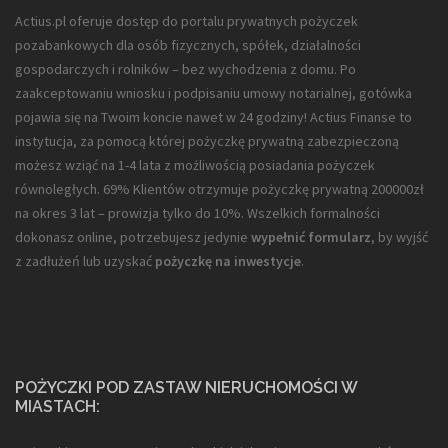
Actius.pl oferuje dostęp do portalu prywatnych pożyczek
pozabankowych dla
osób fizycznych, spółek, działalności
gospodarczych i rolników
– bez wychodzenia z domu. Po
zaakceptowaniu wniosku i podpisaniu umowy notarialnej, gotówka
pojawia się na Twoim koncie nawet w 24 godziny! Actius Finanse to
instytucja, za pomocą której pożyczkę prywatną zabezpieczoną
możesz wziąć na 1-4 lata z możliwością posiadania pożyczek
równoległych. 69% Klientów otrzymuje pożyczkę prywatną 200000zł
na okres 3 lat – prowizja tylko do 10%. Wszelkich formalności
dokonasz online, potrzebujesz jedynie
wypełnić formularz
, by wyjść
z zadłużeń lub uzyskać
pożyczkę na inwestycje
.
POŻYCZKI POD ZASTAW NIERUCHOMOŚCI W
MIASTACH: