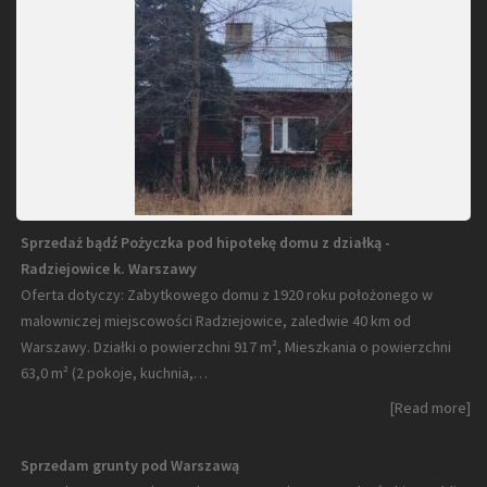
Sprzedaż bądź Pożyczka pod hipotekę domu z działką -
Radziejowice k. Warszawy
Oferta dotyczy: Zabytkowego domu z 1920 roku położonego w
malowniczej miejscowości Radziejowice, zaledwie 40 km od
Warszawy. Działki o powierzchni 917 m², Mieszkania o powierzchni
63,0 m² (2 pokoje, kuchnia,…
[Read more]
Sprzedam grunty pod Warszawą