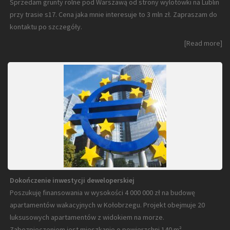
Sprzedam grunty rolne pod Warszawą od strony wylotówki na Lublin
przy trasie s17. Cena jaka mnie interesuje to 3 mln zł. Zapraszam do
kontaktu po szczegóły.
[Read more]
Dokończenie inwestycji deweloperskiej
Poszukuję finansowania w wysokości 4 000 000 zł na budowę
apartamentów wakacyjnych w Kołobrzegu. Projekt obejmuje 20
luksusowych apartamentów z widokiem na morze.
Zabezpieczeniem jest mieszkanie o powierzchni 140 m²…