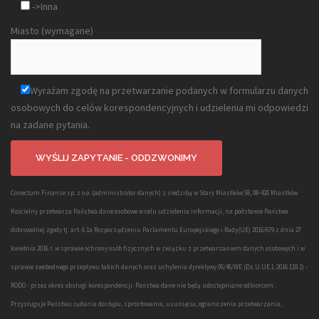
->Inna
Miasto (wymagane)
Wyrażam zgodę na przetwarzanie podanych w formularzu danych
osobowych do celów korespondencyjnych i udzielenia mi odpowiedzi
na zadane pytania.
Conectum Finanse sp. z o.o. (administrator danych) z siedzibą w Stary Miastków 58, 08-420 Miastków
Kościelny przetwarza Państwa dane osobowe w celu udzielenia informacji, na podstawie Państwa
dobrowolnej zgody tj. art. 6.1a Rozporządzeniu Parlamentu Europejskiego i Rady(UE) 2016/679 z dnia 27
kwietnia 2016 r. w sprawie ochrony osób fizycznych w związku z przetwarzaniem danych osobowych i w
sprawie swobodnego przepływu takich danych oraz uchylenia dyrektywy 95/46/WE (Dz.U.UE.L.2016.119.1) -
RODO - przez okres obsługi korespondencji. Państwa dane nie będą udostępniane odbiorcom.
Przysługuje Państwu żądania dostępu, sprostowania, usunięcia, ograniczenia przetwarzania,