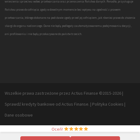
wniesienia sprzeciwu wobec przetwarzania oraz przenoszenia Państwa danych. Ponadto, przysługuje
Państwu prawo do cofnięcia zgody w dowolnym momencie bez wpływu na zgodność z prawem
przetwarzania, którego dokonano na podstawie zgody przed jej cofnięciem, jak również prawo do złożenia
skargi do organu nadzorczego. Dane nie będą podlegały zautomatyzowanemu podejmowaniu decyzji,
ani profilowaniu i nie będą przekazywane do państw trzecich.
Wszelkie prawa zastrzeżone przez Actius Finanse ©2015-2026
|
Sprawdź
kredyty bankowe
od Actius Finanse.
|
Polityka Cookies
|
Dane osobowe
Oceń!
◦Actius Finanse - Pożyczki pod zastaw nieruchomości