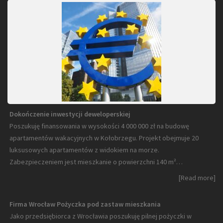
Dokończenie inwestycji deweloperskiej
Poszukuję finansowania w wysokości 4 000 000 zł na budowę
apartamentów wakacyjnych w Kołobrzegu. Projekt obejmuje 20
luksusowych apartamentów z widokiem na morze.
Zabezpieczeniem jest mieszkanie o powierzchni 140 m²…
[Read more]
Firma Wrocław Pożyczka pod zastaw mieszkania
Jako przedsiębiorca z Wrocławia poszukuję pilnej pożyczki w