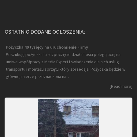
OSTATNIO DODANE OGŁOSZENIA:
Pożyczka 40 tysięcy na uruchomienie Firmy
Poszukuję pożyczki na rozpoczęcie działalności polegajacej na
umiwe współpracy z Media Expert i świadczenia dla nich usług
transportu i montażu sprzętu który sprzedaja. Pożyczka będzie w
głównej mierze przeznaczona na…
[Read more]