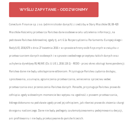
Conectum Finanse sp. z o.o. (administrator danych) z siedzibą w Stary Miastków 58, 08-420
Miastków Kościelny przetwarza Państwa dane osobowe w celu udzielenia informacji, na
podstawie Państwa dobrowolnej zgody tj. art. 6.1a Rozporządzeniu Parlamentu Europejskiego i
Rady(UE) 2016/679 z dnia 27 kwietnia 2016 r. w sprawie ochrony osób fizycznych w związku z
przetwarzaniem danych osobowych i w sprawie swobodnego przepływu takich danych oraz
uchylenia dyrektywy 95/46/WE (Dz.U.UE.L.2016.119.1) - RODO - przez okres obsługi korespondencji.
Państwa dane nie będą udostępniane odbiorcom. Przysługuje Państwu żądania dostępu,
sprostowania, usunięcia, ograniczenia przetwarzania, wniesienia sprzeciwu wobec
przetwarzania oraz przenoszenia Państwa danych. Ponadto, przysługuje Państwu prawo do
cofnięcia zgody w dowolnym momencie bez wpływu na zgodność z prawem przetwarzania,
którego dokonano na podstawie zgody przed jej cofnięciem, jak również prawo do złożenia skargi
do organu nadzorczego. Dane nie będą podlegały zautomatyzowanemu podejmowaniu decyzji,
ani profilowaniu i nie będą przekazywane do państw trzecich.