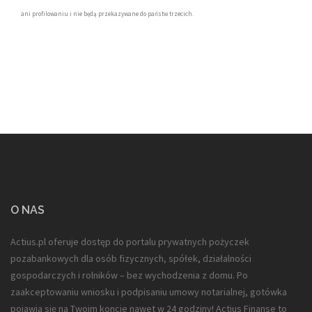
ani profilowaniu i nie będą przekazywane do państw trzecich.
O NAS
Actius.pl oferuje dostęp do portalu prywatnych pożyczek
pozabankowych dla
osób fizycznych, spółek, działalności
gospodarczych i rolników
– bez wychodzenia z domu. Po
zaakceptowaniu wniosku i podpisaniu umowy notarialnej, gotówka
pojawia się na Twoim koncie nawet w 24 godziny! Actius Finanse to