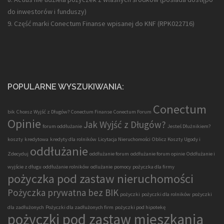
do inwestorów i funduszy)
9. Część marki Conectum Finanse wpisanej do KNF (
RPK022716
)
POPULARNE WYSZUKIWANIA:
Conectum
bik
Chcesz Wyjść z Długów?
Conectum Finanse
Conectum Forum
Opinie
Jak Wyjść z Długów?
forum oddłużanie
Jesteś Dłużnikiem?
koszty
kredytowa
kredyty dla rolników
Licytacja Nieruchomości
Oblicz Koszty Ugody i
oddłużanie
Zdecyduj
oddłużanie forum
oddłużanie forum opinie
Oddłużanie i
wyjście z długu
oddłużanie rolników
odlużanie
pomocy
pożyczka dla firmy
pożyczka pod zastaw nieruchomości
Pożyczka prywatna bez BIK
pożyczki
pożyczki dla rolników
pożyczki
dla zadłużonych
Pożyczki dla zadłużonych firm
pożyczki pod hipotekę
pożyczki pod zastaw mieszkania