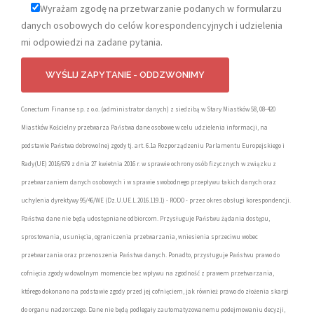
Wyrażam zgodę na przetwarzanie podanych w formularzu
danych osobowych do celów korespondencyjnych i udzielenia
mi odpowiedzi na zadane pytania.
Conectum Finanse sp. z o.o. (administrator danych) z siedzibą w Stary Miastków 58, 08-420
Miastków Kościelny przetwarza Państwa dane osobowe w celu udzielenia informacji, na
podstawie Państwa dobrowolnej zgody tj. art. 6.1a Rozporządzeniu Parlamentu Europejskiego i
Rady(UE) 2016/679 z dnia 27 kwietnia 2016 r. w sprawie ochrony osób fizycznych w związku z
przetwarzaniem danych osobowych i w sprawie swobodnego przepływu takich danych oraz
uchylenia dyrektywy 95/46/WE (Dz.U.UE.L.2016.119.1) - RODO - przez okres obsługi korespondencji.
Państwa dane nie będą udostępniane odbiorcom. Przysługuje Państwu żądania dostępu,
sprostowania, usunięcia, ograniczenia przetwarzania, wniesienia sprzeciwu wobec
przetwarzania oraz przenoszenia Państwa danych. Ponadto, przysługuje Państwu prawo do
cofnięcia zgody w dowolnym momencie bez wpływu na zgodność z prawem przetwarzania,
którego dokonano na podstawie zgody przed jej cofnięciem, jak również prawo do złożenia skargi
do organu nadzorczego. Dane nie będą podlegały zautomatyzowanemu podejmowaniu decyzji,