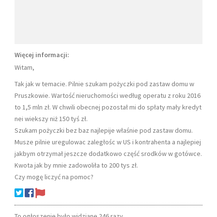
Więcej informacji:
Witam,
Tak jak w temacie. Pilnie szukam pożyczki pod zastaw domu w
Pruszkowie. Wartość nieruchomości według operatu z roku 2016
to 1,5 mln zł. W chwili obecnej pozostał mi do spłaty mały kredyt
nei wiekszy niż 150 tyś zł.
Szukam pożyczki bez baz najlepije właśnie pod zastaw domu.
Musze pilnie uregulowac zaległośc w US i kontrahenta a najlepiej
jakbym otrzymał jeszcze dodatkowo część srodków w gotówce.
Kwota jak by mnie zadowoliła to 200 tys zł.
Czy mogę liczyć na pomoc?
To ogłoszenie było widziane 246 razy.