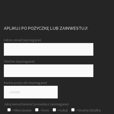
APLIKUJ PO POŻYCZKĘ LUB ZAINWESTUJ!
Adres email (wymagane)
Telefon (wymagane)
Kwota pożyczki (wymagane)
Jaką nieruchomość posiadasz (wymagane)
->Mieszkanie
->Dom
->Lokal
->Grunty/działka