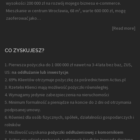
wysokości 200 000 zł na rozwój mojego biznesu e-commerce.
Mieszkanie w centrum Wrocławia, 68 m², warte 600 000 zł, mogę
zaoferować jako…
[Read more]
CO ZYSKUJESZ?
1. Pierwsza pożyczka do 1 000 000 zł nawet na 3-4 lata bez baz, ZUS,
US:
na oddłużanie lub inwestycje
.
2. 69% Klientów otrzymuje pożyczkę za pośrednictwem Actius.pl
3. Rzetelni Klienci mają możliwość pożyczki równoległej.
4. Wymagamy jedynie zabezpieczenia na nieruchomości
5. Minimum formalność a pieniądze na koncie do 2 dni od otrzymania
podpisanej umowy.
6. Również dla osób fizycznych, spółek, działalności gospodarczych i
rolników
7. Możliwość uzyskania
pożyczki oddłużeniowej z komornikiem
8. Actius nie udziela pożyczek z własnych środków (posiada dostępo