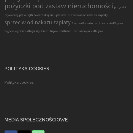
pożyczki pod zastaw nieruchomości
pożyczki
prywatnej
pętla
pętli
Skontaktuj się
Sprawdź.
sprzeciwie od nakazu zapłaty
sprzeciw od nakazu zapłaty
Szybko Pomożemy
Umorzenie Długów
wyjście
wyjście z długu
Wyjście z Długów
zadłużeni
zadłużonym
z długów
POLITYKA COOKIES
Polityka cookies
MEDIA SPOŁECZNOŚCIOWE