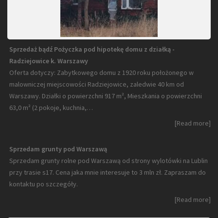
Sprzedaż bądź Pożyczka pod hipotekę domu z działką -
Radziejowice k. Warszawy
Oferta dotyczy: Zabytkowego domu z 1920 roku położonego w
malowniczej miejscowości Radziejowice, zaledwie 40 km od
Warszawy. Działki o powierzchni 917 m², Mieszkania o powierzchni
63,0 m² (2 pokoje, kuchnia,…
[Read more]
Sprzedam grunty pod Warszawą
Sprzedam grunty rolne pod Warszawą od strony wylotówki na Lublin
przy trasie s17. Cena jaka mnie interesuje to 3 mln zł. Zapraszam do
kontaktu po szczegóły.
[Read more]