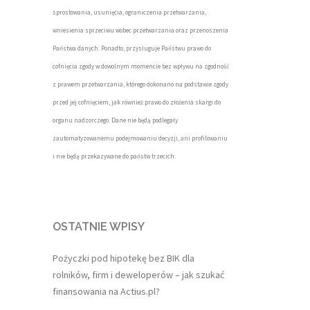
sprostowania, usunięcia, ograniczenia przetwarzania,
wniesienia sprzeciwu wobec przetwarzania oraz przenoszenia
Państwa danych. Ponadto, przysługuje Państwu prawo do
cofnięcia zgody w dowolnym momencie bez wpływu na zgodność
z prawem przetwarzania, którego dokonano na podstawie zgody
przed jej cofnięciem, jak również prawo do złożenia skargi do
organu nadzorczego. Dane nie będą podlegały
zautomatyzowanemu podejmowaniu decyzji, ani profilowaniu
i nie będą przekazywane do państw trzecich.
OSTATNIE WPISY
Pożyczki pod hipotekę bez BIK dla
rolników, firm i deweloperów – jak szukać
finansowania na Actius.pl?