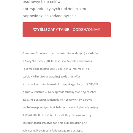
osobowych do celów
korespondencyjnych i udzielenia mi
odpowiedzi na zadane pytania.
Conectum Finanse sp. z o.o. (administrator danych) z siedzibą
w Stary Miastków 58, 08-420 Miastków Kościelny przetwarza
Państwa dane osobowe w celu udzielenia informacji, na
podstawie Państwa dobrowolnej zgody tj. art. 6.1a
Rozporządzeniu Parlamentu Europejskiego i Rady(UE) 2016/679
z dnia 27 kwietnia 2016 r. w sprawie ochrony osób fizycznych w
związku z przetwarzaniem danych osobowych i w sprawie
swobodnego przepływu takich danych oraz uchylenia dyrektywy
95/46/WE (Dz.U.UE.L.2016.119.1) - RODO - przez okres obsługi
korespondencji. Państwa dane nie będą udostępniane
odbiorcom. Przysługuje Państwu żądania dostępu,