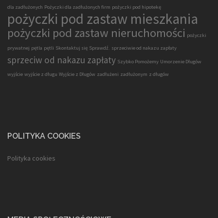
dla zadłużonych
Pożyczki dla zadłużonych firm
pożyczki pod hipotekę
pożyczki pod zastaw mieszkania
pożyczki pod zastaw nieruchomości
pożyczki
prywatnej
pętla
pętli
Skontaktuj się
Sprawdź.
sprzeciwie od nakazu zapłaty
sprzeciw od nakazu zapłaty
Szybko Pomożemy
Umorzenie Długów
wyjście
wyjście z długu
Wyjście z Długów
zadłużeni
zadłużonym
z długów
POLITYKA COOKIES
Polityka cookies