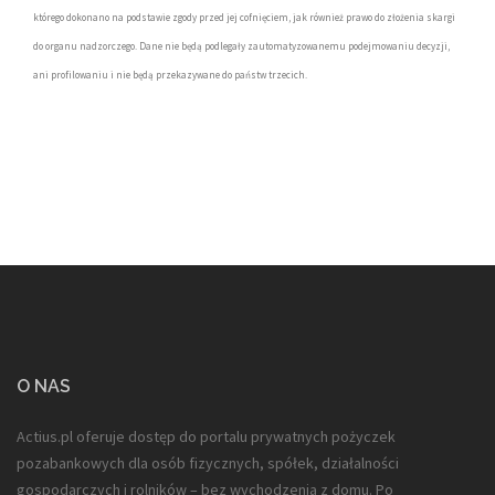
którego dokonano na podstawie zgody przed jej cofnięciem, jak również prawo do złożenia skargi
do organu nadzorczego. Dane nie będą podlegały zautomatyzowanemu podejmowaniu decyzji,
ani profilowaniu i nie będą przekazywane do państw trzecich.
O NAS
Actius.pl oferuje dostęp do portalu prywatnych pożyczek
pozabankowych dla
osób fizycznych, spółek, działalności
gospodarczych i rolników
– bez wychodzenia z domu. Po