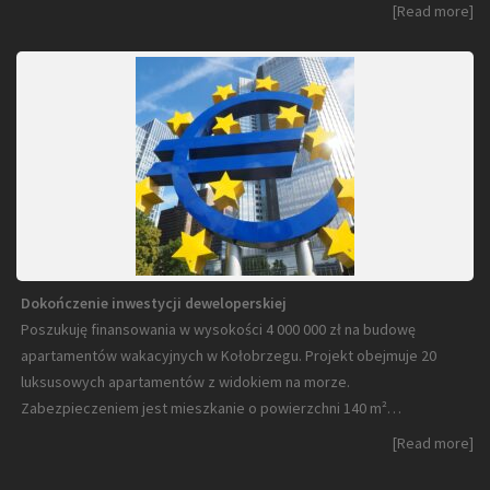
[Read more]
Dokończenie inwestycji deweloperskiej
Poszukuję finansowania w wysokości 4 000 000 zł na budowę
apartamentów wakacyjnych w Kołobrzegu. Projekt obejmuje 20
luksusowych apartamentów z widokiem na morze.
Zabezpieczeniem jest mieszkanie o powierzchni 140 m²…
[Read more]