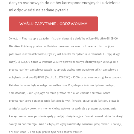
danych osobowych do celów korespondencyjnych i udzielenia
mi odpowiedzi na zadane pytania.
Conectum Finanse sp. z o.o. (administrator danych) z siedzibą w Stary Miastków 58, 08-420
Miastków Kościelny przetwarza Państwa dane osobowe w celu udzielenia informacji, na
podstawie Państwa dobrowolnej zgody tj. art. 6.1a Rozporządzeniu Parlamentu Europejskiego i
Rady(UE) 2016/679 z dnia 27 kwietnia 2016 r. w sprawie ochrony osób fizycznych w związku z
przetwarzaniem danych osobowych i w sprawie swobodnego przepływu takich danych oraz
uchylenia dyrektywy 95/46/WE (Dz.U.UE.L.2016.119.1) - RODO - przez okres obsługi korespondencji.
Państwa dane nie będą udostępniane odbiorcom. Przysługuje Państwu żądania dostępu,
sprostowania, usunięcia, ograniczenia przetwarzania, wniesienia sprzeciwu wobec
przetwarzania oraz przenoszenia Państwa danych. Ponadto, przysługuje Państwu prawo do
cofnięcia zgody w dowolnym momencie bez wpływu na zgodność z prawem przetwarzania,
którego dokonano na podstawie zgody przed jej cofnięciem, jak również prawo do złożenia skargi
do organu nadzorczego. Dane nie będą podlegały zautomatyzowanemu podejmowaniu decyzji,
ani profilowaniu i nie będą przekazywane do państw trzecich.