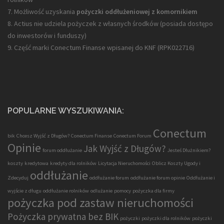
7. Możliwość uzyskania
pożyczki oddłużeniowej z komornikiem
8. Actius nie udziela pożyczek z własnych środków (posiada dostępo
do inwestorów i funduszy)
9. Część marki Conectum Finanse wpisanej do KNF (
RPK022716
)
POPULARNE WYSZUKIWANIA:
Conectum
bik
Chcesz Wyjść z Długów?
Conectum Finanse
Conectum Forum
Opinie
Jak Wyjść z Długów?
forum oddłużanie
Jesteś Dłużnikiem?
koszty
kredytowa
kredyty dla rolników
Licytacja Nieruchomości
Oblicz Koszty Ugody i
oddłużanie
Zdecyduj
oddłużanie forum
oddłużanie forum opinie
Oddłużanie i
wyjście z długu
oddłużanie rolników
odlużanie
pomocy
pożyczka dla firmy
pożyczka pod zastaw nieruchomości
Pożyczka prywatna bez BIK
pożyczki
pożyczki dla rolników
pożyczki