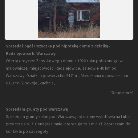
Sprzedaż bądź Pożyczka pod hipotekę domu z działką -
Radziejowice k. Warszawy
Oferta dotyczy: Zabytkowego domu z 1920 roku położonego w
malowniczej miejscowości Radziejowice, zaledwie 40 km od
Warszawy. Działki o powierzchni 917 m², Mieszkania o powierzchni
63,0 m² (2 pokoje, kuchnia,…
[Read more]
Sprzedam grunty pod Warszawą
Sprzedam grunty rolne pod Warszawą od strony wylotówki na Lublin
przy trasie s17. Cena jaka mnie interesuje to 3 mln zł. Zapraszam do
kontaktu po szczegóły.