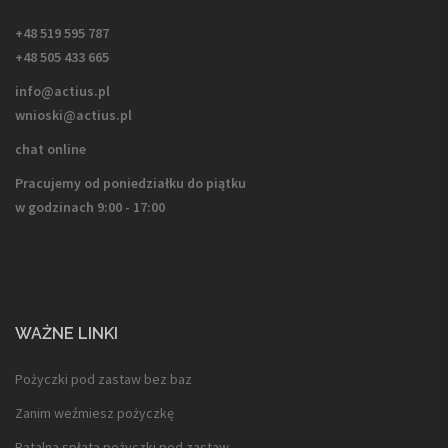
+48 519 595 787
+48 505 433 665
info@actius.pl
wnioski@actius.pl
chat online
Pracujemy od poniedziałku do piątku
w godzinach 9:00 - 17:00
WAŻNE LINKI
Pożyczki pod zastaw bez baz
Zanim weźmiesz pożyczkę
Ratalna spłata pożyczki pod zastaw