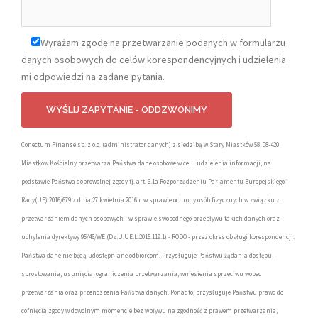
Wyrażam zgodę na przetwarzanie podanych w formularzu
danych osobowych do celów korespondencyjnych i udzielenia
mi odpowiedzi na zadane pytania.
Conectum Finanse sp. z o.o. (administrator danych) z siedzibą w Stary Miastków 58, 08-420
Miastków Kościelny przetwarza Państwa dane osobowe w celu udzielenia informacji, na
podstawie Państwa dobrowolnej zgody tj. art. 6.1a Rozporządzeniu Parlamentu Europejskiego i
Rady(UE) 2016/679 z dnia 27 kwietnia 2016 r. w sprawie ochrony osób fizycznych w związku z
przetwarzaniem danych osobowych i w sprawie swobodnego przepływu takich danych oraz
uchylenia dyrektywy 95/46/WE (Dz.U.UE.L.2016.119.1) - RODO - przez okres obsługi korespondencji.
Państwa dane nie będą udostępniane odbiorcom. Przysługuje Państwu żądania dostępu,
sprostowania, usunięcia, ograniczenia przetwarzania, wniesienia sprzeciwu wobec
przetwarzania oraz przenoszenia Państwa danych. Ponadto, przysługuje Państwu prawo do
cofnięcia zgody w dowolnym momencie bez wpływu na zgodność z prawem przetwarzania,