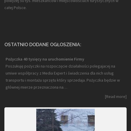
powyżej 50 tys. mieszkańców i miejscowościach turystycznych w
całej Polsce.
OSTATNIO DODANE OGŁOSZENIA:
Pożyczka 40 tysięcy na uruchomienie Firmy
Poszukuję pożyczki na rozpoczęcie działalności polegajacej na
umiwe współpracy z Media Expert i świadczenia dla nich usług
transportu i montażu sprzętu który sprzedaja. Pożyczka będzie w
głównej mierze przeznaczona na…
[Read more]