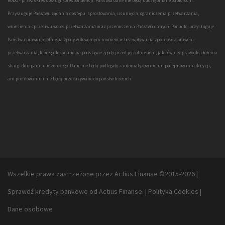
RODO - przez okres obsługi korespondencji. Państwa dane nie będą udostępniane odbiorcom.
Przysługuje Państwu żądania dostępu, sprostowania, usunięcia, ograniczenia przetwarzania,
wniesienia sprzeciwu wobec przetwarzania oraz przenoszenia Państwa danych. Ponadto, przysługuje
Państwu prawo do cofnięcia zgody w dowolnym momencie bez wpływu na zgodność z prawem
przetwarzania, którego dokonano na podstawie zgody przed jej cofnięciem, jak również prawo do złożenia
skargi do organu nadzorczego. Dane nie będą podlegały zautomatyzowanemu podejmowaniu decyzji,
ani profilowaniu i nie będą przekazywane do państw trzecich.
Wszelkie prawa zastrzeżone przez Actius Finanse ©2015-2026
|
Sprawdź
kredyty bankowe
od Actius Finanse.
|
Polityka Cookies
|
Dane osobowe