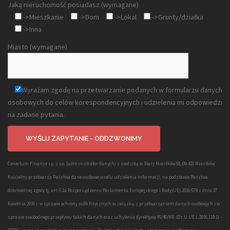
Jaką nieruchomość posiadasz (wymagane)
->Mieszkanie
->Dom
->Lokal
->Grunty/działka
->Inna
Miasto (wymagane)
Wyrażam zgodę na przetwarzanie podanych w formularzu danych
osobowych do celów korespondencyjnych i udzielenia mi odpowiedzi
na zadane pytania.
Conectum Finanse sp. z o.o. (administrator danych) z siedzibą w Stary Miastków 58, 08-420 Miastków
Kościelny przetwarza Państwa dane osobowe w celu udzielenia informacji, na podstawie Państwa
dobrowolnej zgody tj. art. 6.1a Rozporządzeniu Parlamentu Europejskiego i Rady(UE) 2016/679 z dnia 27
kwietnia 2016 r. w sprawie ochrony osób fizycznych w związku z przetwarzaniem danych osobowych i w
sprawie swobodnego przepływu takich danych oraz uchylenia dyrektywy 95/46/WE (Dz.U.UE.L.2016.119.1) -