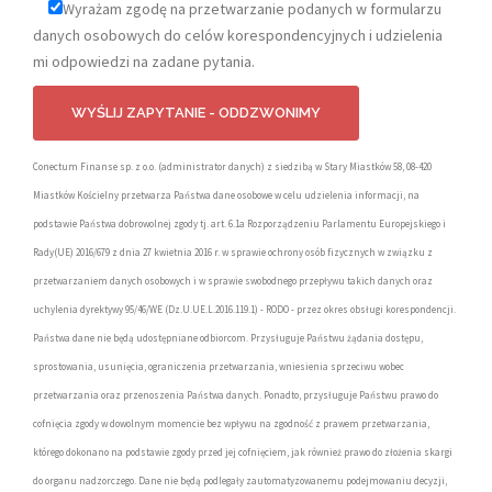
Wyrażam zgodę na przetwarzanie podanych w formularzu
danych osobowych do celów korespondencyjnych i udzielenia
mi odpowiedzi na zadane pytania.
Conectum Finanse sp. z o.o. (administrator danych) z siedzibą w Stary Miastków 58, 08-420
Miastków Kościelny przetwarza Państwa dane osobowe w celu udzielenia informacji, na
podstawie Państwa dobrowolnej zgody tj. art. 6.1a Rozporządzeniu Parlamentu Europejskiego i
Rady(UE) 2016/679 z dnia 27 kwietnia 2016 r. w sprawie ochrony osób fizycznych w związku z
przetwarzaniem danych osobowych i w sprawie swobodnego przepływu takich danych oraz
uchylenia dyrektywy 95/46/WE (Dz.U.UE.L.2016.119.1) - RODO - przez okres obsługi korespondencji.
Państwa dane nie będą udostępniane odbiorcom. Przysługuje Państwu żądania dostępu,
sprostowania, usunięcia, ograniczenia przetwarzania, wniesienia sprzeciwu wobec
przetwarzania oraz przenoszenia Państwa danych. Ponadto, przysługuje Państwu prawo do
cofnięcia zgody w dowolnym momencie bez wpływu na zgodność z prawem przetwarzania,
którego dokonano na podstawie zgody przed jej cofnięciem, jak również prawo do złożenia skargi
do organu nadzorczego. Dane nie będą podlegały zautomatyzowanemu podejmowaniu decyzji,