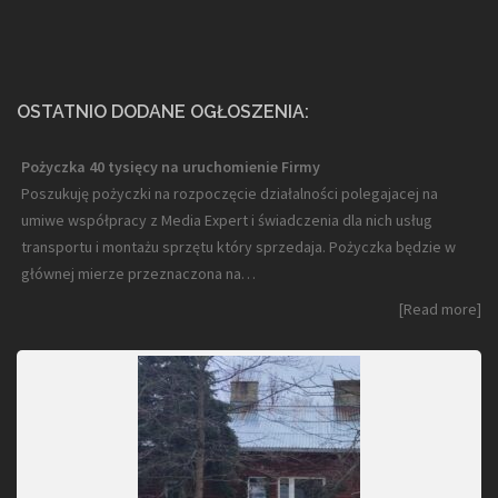
OSTATNIO DODANE OGŁOSZENIA:
Pożyczka 40 tysięcy na uruchomienie Firmy
Poszukuję pożyczki na rozpoczęcie działalności polegajacej na
umiwe współpracy z Media Expert i świadczenia dla nich usług
transportu i montażu sprzętu który sprzedaja. Pożyczka będzie w
głównej mierze przeznaczona na…
[Read more]