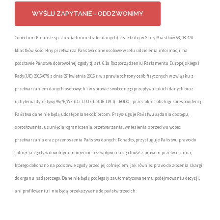
Conectum Finanse sp. z o.o. (administrator danych) z siedzibą w Stary Miastków 58, 08-420
Miastków Kościelny przetwarza Państwa dane osobowe w celu udzielenia informacji, na
podstawie Państwa dobrowolnej zgody tj. art. 6.1a Rozporządzeniu Parlamentu Europejskiego i
Rady(UE) 2016/679 z dnia 27 kwietnia 2016 r. w sprawie ochrony osób fizycznych w związku z
przetwarzaniem danych osobowych i w sprawie swobodnego przepływu takich danych oraz
uchylenia dyrektywy 95/46/WE (Dz.U.UE.L.2016.119.1) - RODO - przez okres obsługi korespondencji.
Państwa dane nie będą udostępniane odbiorcom. Przysługuje Państwu żądania dostępu,
sprostowania, usunięcia, ograniczenia przetwarzania, wniesienia sprzeciwu wobec
przetwarzania oraz przenoszenia Państwa danych. Ponadto, przysługuje Państwu prawo do
cofnięcia zgody w dowolnym momencie bez wpływu na zgodność z prawem przetwarzania,
którego dokonano na podstawie zgody przed jej cofnięciem, jak również prawo do złożenia skargi
do organu nadzorczego. Dane nie będą podlegały zautomatyzowanemu podejmowaniu decyzji,
ani profilowaniu i nie będą przekazywane do państw trzecich.