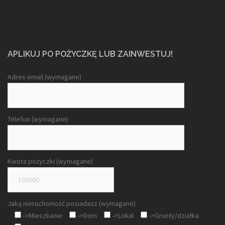
APLIKUJ PO POŻYCZKĘ LUB ZAINWESTUJ!
Adres email (wymagane)
Telefon (wymagane)
Kwota pożyczki (wymagane)
Jaką nieruchomość posiadasz (wymagane)
->Mieszkanie
->Dom
->Lokal
->Grunty/działka