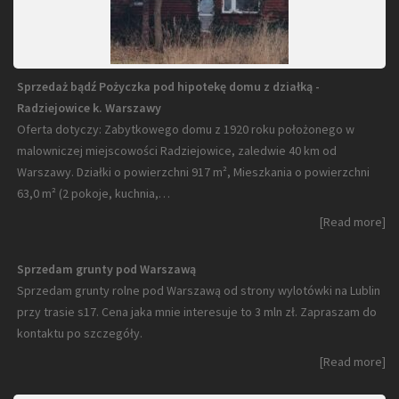
Sprzedaż bądź Pożyczka pod hipotekę domu z działką -
Radziejowice k. Warszawy
Oferta dotyczy: Zabytkowego domu z 1920 roku położonego w
malowniczej miejscowości Radziejowice, zaledwie 40 km od
Warszawy. Działki o powierzchni 917 m², Mieszkania o powierzchni
63,0 m² (2 pokoje, kuchnia,…
[Read more]
Sprzedam grunty pod Warszawą
Sprzedam grunty rolne pod Warszawą od strony wylotówki na Lublin
przy trasie s17. Cena jaka mnie interesuje to 3 mln zł. Zapraszam do
kontaktu po szczegóły.
[Read more]