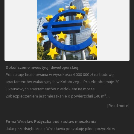
Dokończenie inwestycji deweloperskiej
Poszukuję finansowania w wysokości 4 000 000 zł na budowę
apartamentów wakacyjnych w Kołobrzegu. Projekt obejmuje 20
luksusowych apartamentów z widokiem na morze.
Zabezpieczeniem jest mieszkanie o powierzchni 140 m²…
[Read more]
Firma Wrocław Pożyczka pod zastaw mieszkania
Jako przedsiębiorca z Wrocławia poszukuję pilnej pożyczki w