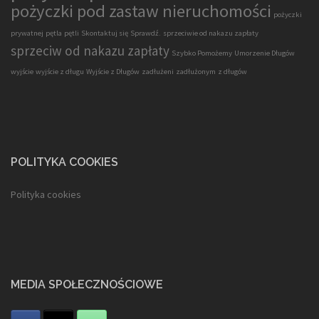
pożyczki pod zastaw nieruchomości
pożyczki
prywatnej
pętla
pętli
Skontaktuj się
Sprawdź.
sprzeciwie od nakazu zapłaty
sprzeciw od nakazu zapłaty
Szybko Pomożemy
Umorzenie Długów
wyjście
wyjście z długu
Wyjście z Długów
zadłużeni
zadłużonym
z długów
POLITYKA COOKIES
Polityka cookies
MEDIA SPOŁECZNOŚCIOWE