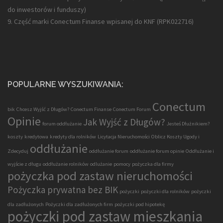
do inwestorów i funduszy)
9. Część marki Conectum Finanse wpisanej do KNF (
RPK022716
)
POPULARNE WYSZUKIWANIA:
Conectum
bik
Chcesz Wyjść z Długów?
Conectum Finanse
Conectum Forum
Opinie
Jak Wyjść z Długów?
forum oddłużanie
Jesteś Dłużnikiem?
koszty
kredytowa
kredyty dla rolników
Licytacja Nieruchomości
Oblicz Koszty Ugody i
oddłużanie
Zdecyduj
oddłużanie forum
oddłużanie forum opinie
Oddłużanie i
wyjście z długu
oddłużanie rolników
odlużanie
pomocy
pożyczka dla firmy
pożyczka pod zastaw nieruchomości
Pożyczka prywatna bez BIK
pożyczki
pożyczki dla rolników
pożyczki
dla zadłużonych
Pożyczki dla zadłużonych firm
pożyczki pod hipotekę
pożyczki pod zastaw mieszkania