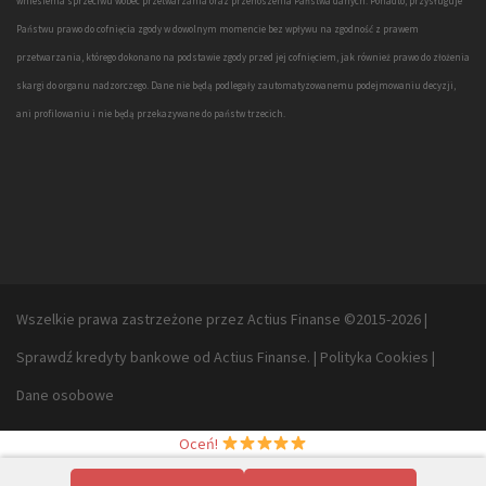
wniesienia sprzeciwu wobec przetwarzania oraz przenoszenia Państwa danych. Ponadto, przysługuje
Państwu prawo do cofnięcia zgody w dowolnym momencie bez wpływu na zgodność z prawem
przetwarzania, którego dokonano na podstawie zgody przed jej cofnięciem, jak również prawo do złożenia
skargi do organu nadzorczego. Dane nie będą podlegały zautomatyzowanemu podejmowaniu decyzji,
ani profilowaniu i nie będą przekazywane do państw trzecich.
Wszelkie prawa zastrzeżone przez Actius Finanse ©2015-2026
|
Sprawdź
kredyty bankowe
od Actius Finanse.
|
Polityka Cookies
|
Dane osobowe
Oceń!
◦Actius Finanse - Pożyczki pod zastaw nieruchomości