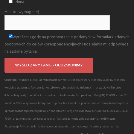
->Inna
Miasto (wymagane)
Wyrażam zgodę na przetwarzanie podanych w formularzu danych
osobowych do celów korespondencyjnych i udzielenia mi odpowiedzi
na zadane pytania.
Conectum Finanse sp. z o.o. (administrator danych) z siedzibą w Stary Miastków 58, 08-420 Miastków
Kościelny przetwarza Państwa dane osobowe w celu udzielenia informacji, na podstawie Państwa
dobrowolnej zgody tj. art. 6.1a Rozporządzeniu Parlamentu Europejskiego i Rady(UE) 2016/679 z dnia 27
kwietnia 2016 r. w sprawie ochrony osób fizycznych w związku z przetwarzaniem danych osobowych i w
sprawie swobodnego przepływu takich danych oraz uchylenia dyrektywy 95/46/WE (Dz.U.UE.L.2016.119.1) -
RODO - przez okres obsługi korespondencji. Państwa dane nie będą udostępniane odbiorcom.
Przysługuje Państwu żądania dostępu, sprostowania, usunięcia, ograniczenia przetwarzania,