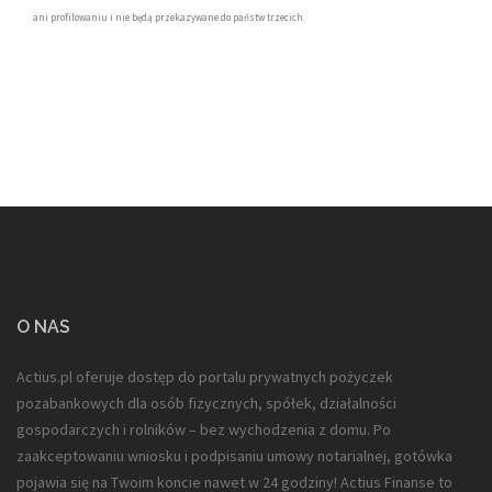
ani profilowaniu i nie będą przekazywane do państw trzecich.
O NAS
Actius.pl oferuje dostęp do portalu prywatnych pożyczek
pozabankowych dla
osób fizycznych, spółek, działalności
gospodarczych i rolników
– bez wychodzenia z domu. Po
zaakceptowaniu wniosku i podpisaniu umowy notarialnej, gotówka
pojawia się na Twoim koncie nawet w 24 godziny! Actius Finanse to