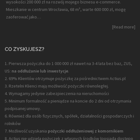
wysokości 200 000 zł na rozwój mojego biznesu e-commerce.
Mieszkanie w centrum Wrocławia, 68 m², warte 600 000 zł, mogę
zaoferować jako…
[Read more]
CO ZYSKUJESZ?
1. Pierwsza pożyczka do 1 000 000 zł nawet na 3-4 lata bez baz, ZUS,
US:
na oddłużanie lub inwestycje
.
2. 69% Klientów otrzymuje pożyczkę za pośrednictwem Actius.pl
3. Rzetelni Klienci mają możliwość pożyczki równoległej.
4. Wymagamy jedynie zabezpieczenia na nieruchomości
5. Minimum formalność a pieniądze na koncie do 2 dni od otrzymania
podpisanej umowy.
6. Również dla osób fizycznych, spółek, działalności gospodarczych i
rolników
7. Możliwość uzyskania
pożyczki oddłużeniowej z komornikiem
8. Actius nie udziela pożyczek z własnych środków (posiada dostępo