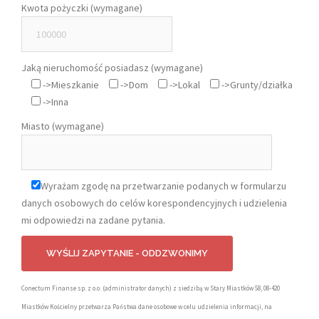
Kwota pożyczki (wymagane)
Jaką nieruchomość posiadasz (wymagane)
->Mieszkanie
->Dom
->Lokal
->Grunty/działka
->Inna
Miasto (wymagane)
Wyrażam zgodę na przetwarzanie podanych w formularzu
danych osobowych do celów korespondencyjnych i udzielenia
mi odpowiedzi na zadane pytania.
Conectum Finanse sp. z o.o. (administrator danych) z siedzibą w Stary Miastków 58, 08-420
Miastków Kościelny przetwarza Państwa dane osobowe w celu udzielenia informacji, na