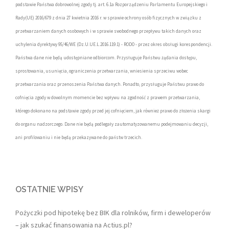
podstawie Państwa dobrowolnej zgody tj. art. 6.1a Rozporządzeniu Parlamentu Europejskiego i
Rady(UE) 2016/679 z dnia 27 kwietnia 2016 r. w sprawie ochrony osób fizycznych w związku z
przetwarzaniem danych osobowych i w sprawie swobodnego przepływu takich danych oraz
uchylenia dyrektywy 95/46/WE (Dz.U.UE.L.2016.119.1) - RODO - przez okres obsługi korespondencji.
Państwa dane nie będą udostępniane odbiorcom. Przysługuje Państwu żądania dostępu,
sprostowania, usunięcia, ograniczenia przetwarzania, wniesienia sprzeciwu wobec
przetwarzania oraz przenoszenia Państwa danych. Ponadto, przysługuje Państwu prawo do
cofnięcia zgody w dowolnym momencie bez wpływu na zgodność z prawem przetwarzania,
którego dokonano na podstawie zgody przed jej cofnięciem, jak również prawo do złożenia skargi
do organu nadzorczego. Dane nie będą podlegały zautomatyzowanemu podejmowaniu decyzji,
ani profilowaniu i nie będą przekazywane do państw trzecich.
OSTATNIE WPISY
Pożyczki pod hipotekę bez BIK dla rolników, firm i deweloperów
– jak szukać finansowania na Actius.pl?