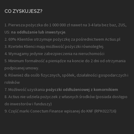
CO ZYSKUJESZ?
1. Pierwsza pożyczka do 1 000 000 zł nawet na 3-4 lata bez baz, ZUS,
US:
na oddłużanie lub inwestycje
.
2. 69% Klientów otrzymuje pożyczkę za pośrednictwem Actius.pl
3. Rzetelni Klienci mają możliwość pożyczki równoległej.
4. Wymagamy jedynie zabezpieczenia na nieruchomości
5. Minimum formalność a pieniądze na koncie do 2 dni od otrzymania
podpisanej umowy.
6. Również dla osób fizycznych, spółek, działalności gospodarczych i
rolników
7. Możliwość uzyskania
pożyczki oddłużeniowej z komornikiem
8. Actius nie udziela pożyczek z własnych środków (posiada dostępo
do inwestorów i funduszy)
9. Część marki Conectum Finanse wpisanej do KNF (
RPK022716
)