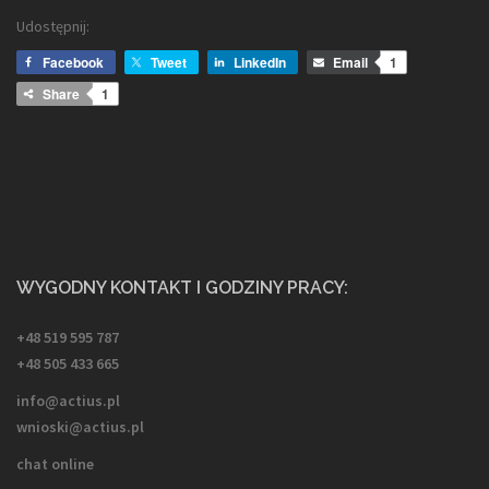
Udostępnij:
Facebook
Tweet
LinkedIn
Email
1
Share
1
WYGODNY KONTAKT I GODZINY PRACY:
+48 519 595 787
+48 505 433 665
info@actius.pl
wnioski@actius.pl
chat online