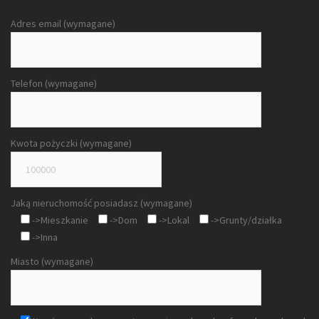
Adres email (wymagane)
Telefon (wymagane)
Kwota pożyczki (wymagane)
Jaką nieruchomość posiadasz (wymagane)
->Mieszkanie
->Dom
->Lokal
->Grunty/działka
->Inna
Miasto (wymagane)