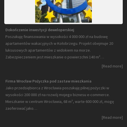
Dokończenie inwestycji deweloperskiej
Poszukuję finansowania w wysokości 4 000 000 zł na budowę
apartamentów wakacyjnych w Kołobrzegu. Projekt obejmuje 20
luksusowych apartamentów z widokiem na morze.
Zabezpieczeniem jest mieszkanie o powierzchni 140 m²…
[Read more]
Firma Wrocław Pożyczka pod zastaw mieszkania
Jako przedsiębiorca z Wrocławia poszukuję pilnej pożyczki w
wysokości 200 000 zł na rozwój mojego biznesu e-commerce.
Mieszkanie w centrum Wrocławia, 68 m², warte 600 000 zł, mogę
zaoferować jako…
[Read more]