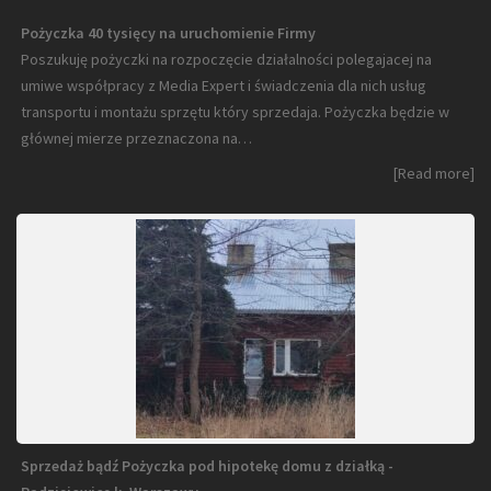
Pożyczka 40 tysięcy na uruchomienie Firmy
Poszukuję pożyczki na rozpoczęcie działalności polegajacej na
umiwe współpracy z Media Expert i świadczenia dla nich usług
transportu i montażu sprzętu który sprzedaja. Pożyczka będzie w
głównej mierze przeznaczona na…
[Read more]
Sprzedaż bądź Pożyczka pod hipotekę domu z działką -