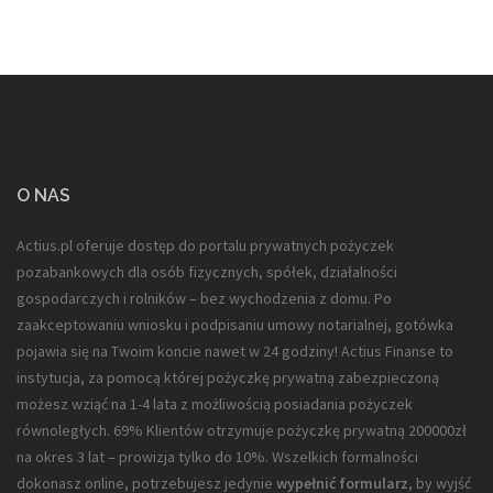
O NAS
Actius.pl oferuje dostęp do portalu prywatnych pożyczek
pozabankowych dla
osób fizycznych, spółek, działalności
gospodarczych i rolników
– bez wychodzenia z domu. Po
zaakceptowaniu wniosku i podpisaniu umowy notarialnej, gotówka
pojawia się na Twoim koncie nawet w 24 godziny! Actius Finanse to
instytucja, za pomocą której pożyczkę prywatną zabezpieczoną
możesz wziąć na 1-4 lata z możliwością posiadania pożyczek
równoległych. 69% Klientów otrzymuje pożyczkę prywatną 200000zł
na okres 3 lat – prowizja tylko do 10%. Wszelkich formalności
dokonasz online, potrzebujesz jedynie
wypełnić formularz
, by wyjść