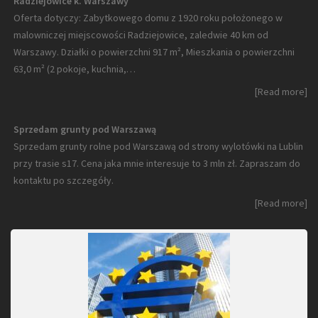
Radziejowice k. Warszawy
Oferta dotyczy: Zabytkowego domu z 1920 roku położonego w
malowniczej miejscowości Radziejowice, zaledwie 40 km od
Warszawy. Działki o powierzchni 917 m², Mieszkania o powierzchni
63,0 m² (2 pokoje, kuchnia,…
[Read more]
Sprzedam grunty pod Warszawą
Sprzedam grunty rolne pod Warszawą od strony wylotówki na Lublin
przy trasie s17. Cena jaka mnie interesuje to 3 mln zł. Zapraszam do
kontaktu po szczegóły.
[Read more]