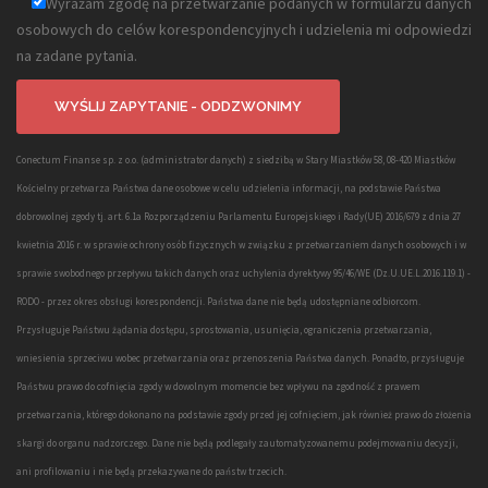
Wyrażam zgodę na przetwarzanie podanych w formularzu danych
osobowych do celów korespondencyjnych i udzielenia mi odpowiedzi
na zadane pytania.
Conectum Finanse sp. z o.o. (administrator danych) z siedzibą w Stary Miastków 58, 08-420 Miastków
Kościelny przetwarza Państwa dane osobowe w celu udzielenia informacji, na podstawie Państwa
dobrowolnej zgody tj. art. 6.1a Rozporządzeniu Parlamentu Europejskiego i Rady(UE) 2016/679 z dnia 27
kwietnia 2016 r. w sprawie ochrony osób fizycznych w związku z przetwarzaniem danych osobowych i w
sprawie swobodnego przepływu takich danych oraz uchylenia dyrektywy 95/46/WE (Dz.U.UE.L.2016.119.1) -
RODO - przez okres obsługi korespondencji. Państwa dane nie będą udostępniane odbiorcom.
Przysługuje Państwu żądania dostępu, sprostowania, usunięcia, ograniczenia przetwarzania,
wniesienia sprzeciwu wobec przetwarzania oraz przenoszenia Państwa danych. Ponadto, przysługuje
Państwu prawo do cofnięcia zgody w dowolnym momencie bez wpływu na zgodność z prawem
przetwarzania, którego dokonano na podstawie zgody przed jej cofnięciem, jak również prawo do złożenia
skargi do organu nadzorczego. Dane nie będą podlegały zautomatyzowanemu podejmowaniu decyzji,
ani profilowaniu i nie będą przekazywane do państw trzecich.