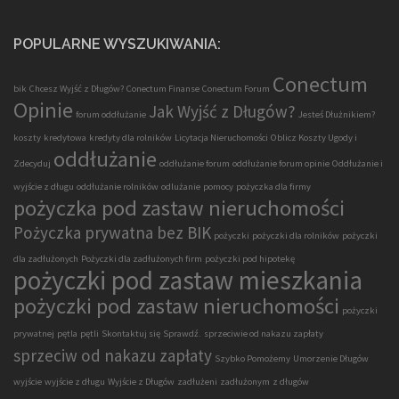
POPULARNE WYSZUKIWANIA:
Conectum
bik
Chcesz Wyjść z Długów?
Conectum Finanse
Conectum Forum
Opinie
Jak Wyjść z Długów?
forum oddłużanie
Jesteś Dłużnikiem?
koszty
kredytowa
kredyty dla rolników
Licytacja Nieruchomości
Oblicz Koszty Ugody i
oddłużanie
Zdecyduj
oddłużanie forum
oddłużanie forum opinie
Oddłużanie i
wyjście z długu
oddłużanie rolników
odlużanie
pomocy
pożyczka dla firmy
pożyczka pod zastaw nieruchomości
Pożyczka prywatna bez BIK
pożyczki
pożyczki dla rolników
pożyczki
dla zadłużonych
Pożyczki dla zadłużonych firm
pożyczki pod hipotekę
pożyczki pod zastaw mieszkania
pożyczki pod zastaw nieruchomości
pożyczki
prywatnej
pętla
pętli
Skontaktuj się
Sprawdź.
sprzeciwie od nakazu zapłaty
sprzeciw od nakazu zapłaty
Szybko Pomożemy
Umorzenie Długów
wyjście
wyjście z długu
Wyjście z Długów
zadłużeni
zadłużonym
z długów