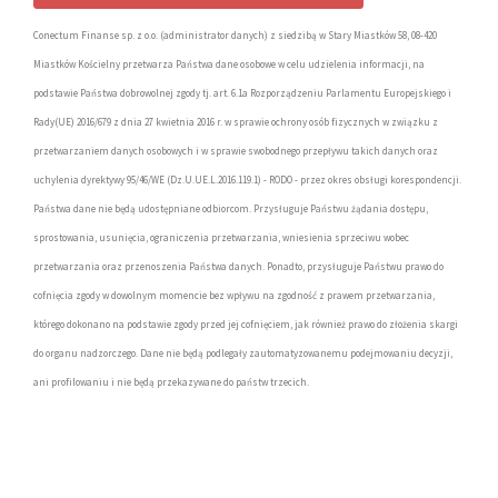
Conectum Finanse sp. z o.o. (administrator danych) z siedzibą w Stary Miastków 58, 08-420
Miastków Kościelny przetwarza Państwa dane osobowe w celu udzielenia informacji, na
podstawie Państwa dobrowolnej zgody tj. art. 6.1a Rozporządzeniu Parlamentu Europejskiego i
Rady(UE) 2016/679 z dnia 27 kwietnia 2016 r. w sprawie ochrony osób fizycznych w związku z
przetwarzaniem danych osobowych i w sprawie swobodnego przepływu takich danych oraz
uchylenia dyrektywy 95/46/WE (Dz.U.UE.L.2016.119.1) - RODO - przez okres obsługi korespondencji.
Państwa dane nie będą udostępniane odbiorcom. Przysługuje Państwu żądania dostępu,
sprostowania, usunięcia, ograniczenia przetwarzania, wniesienia sprzeciwu wobec
przetwarzania oraz przenoszenia Państwa danych. Ponadto, przysługuje Państwu prawo do
cofnięcia zgody w dowolnym momencie bez wpływu na zgodność z prawem przetwarzania,
którego dokonano na podstawie zgody przed jej cofnięciem, jak również prawo do złożenia skargi
do organu nadzorczego. Dane nie będą podlegały zautomatyzowanemu podejmowaniu decyzji,
ani profilowaniu i nie będą przekazywane do państw trzecich.