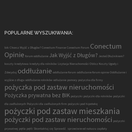
POPULARNE WYSZUKIWANIA:
Conectum
bik
Chcesz Wyjść z Długów?
Conectum Finanse
Conectum Forum
Opinie
Jak Wyjść z Długów?
forum oddłużanie
Jesteś Dłużnikiem?
koszty
kredytowa
kredyty dla rolników
Licytacja Nieruchomości
Oblicz Koszty Ugody i
oddłużanie
Zdecyduj
oddłużanie forum
oddłużanie forum opinie
Oddłużanie i
wyjście z długu
oddłużanie rolników
odlużanie
pomocy
pożyczka dla firmy
pożyczka pod zastaw nieruchomości
Pożyczka prywatna bez BIK
pożyczki
pożyczki dla rolników
pożyczki
dla zadłużonych
Pożyczki dla zadłużonych firm
pożyczki pod hipotekę
pożyczki pod zastaw mieszkania
pożyczki pod zastaw nieruchomości
pożyczki
prywatnej
pętla
pętli
Skontaktuj się
Sprawdź.
sprzeciwie od nakazu zapłaty