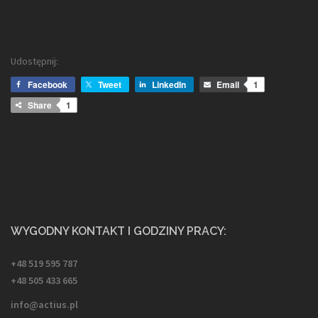
Udostępnij:
Facebook
Tweet
LinkedIn
Email
1
Share
1
WYGODNY KONTAKT I GODZINY PRACY:
+48 519 595 787
+48 505 433 665
info@actius.pl