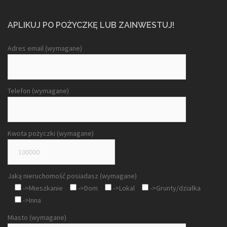
APLIKUJ PO POŻYCZKĘ LUB ZAINWESTUJ!
Adres email (wymagane)
Telefon (wymagane)
Kwota pożyczki (wymagane)
Jaką nieruchomość posiadasz (wymagane)
->Mieszkanie
->Dom
->Lokal
->Grunty/działka
->Inna
Miasto (wymagane)