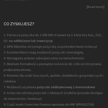
[Read more]
CO ZYSKUJESZ?
1. Pierwsza pożyczka do 1 000 000 zł nawet na 3-4 lata bez baz, ZUS,
US:
na oddłużanie lub inwestycje
.
2. 69% Klientów otrzymuje pożyczkę za pośrednictwem Actius.pl
3. Rzetelni Klienci mają możliwość pożyczki równoległej.
4. Wymagamy jedynie zabezpieczenia na nieruchomości
5. Minimum formalność a pieniądze na koncie do 2 dni od otrzymania
podpisanej umowy.
6. Również dla osób fizycznych, spółek, działalności gospodarczych i
rolników
7. Możliwość uzyskania
pożyczki oddłużeniowej z komornikiem
8. Actius nie udziela pożyczek z własnych środków (posiada dostępo
do inwestorów i funduszy)
9. Część marki Conectum Finanse wpisanej do KNF (
RPK022716
)