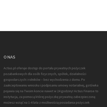
O NAS
Actius.pl oferuje dostęp do portalu prywatnych pożyczek
pozabankowych dla
osób fizycznych, spółek, działalności
gospodarczych i rolników
– bez wychodzenia z domu. Po
zaakceptowaniu wniosku i podpisaniu umowy notarialnej, gotówka
pojawia się na Twoim koncie nawet w 24 godziny! Actius Finanse to
instytucja, za pomocą której pożyczkę prywatną zabezpieczoną
możesz wziąć na 1-4 lata z możliwością posiadania pożyczek