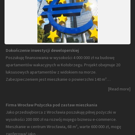
Dokończenie inwestycji deweloperskiej
Poszukuję finansowania w wysokości 4 000 000 zł na budowę
apartamentów wakacyjnych w Kołobrzegu. Projekt obejmuje 20
luksusowych apartamentów z widokiem na morze.
Zabezpieczeniem jest mieszkanie o powierzchni 140 m²…
[Read more]
Firma Wrocław Pożyczka pod zastaw mieszkania
Jako przedsiębiorca z Wrocławia poszukuję pilnej pożyczki w
wysokości 200 000 zł na rozwój mojego biznesu e-commerce.
Mieszkanie w centrum Wrocławia, 68 m², warte 600 000 zł, mogę
zaoferować jako…