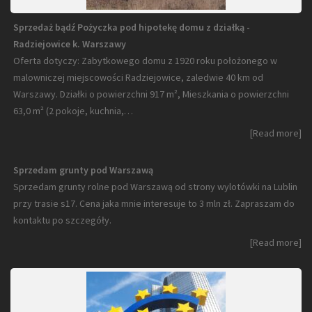
Sprzedaż bądź Pożyczka pod hipotekę domu z działką -
Radziejowice k. Warszawy
Oferta dotyczy: Zabytkowego domu z 1920 roku położonego w
malowniczej miejscowości Radziejowice, zaledwie 40 km od
Warszawy. Działki o powierzchni 917 m², Mieszkania o powierzchni
63,0 m² (2 pokoje, kuchnia,…
[Read more]
Sprzedam grunty pod Warszawą
Sprzedam grunty rolne pod Warszawą od strony wylotówki na Lublin
przy trasie s17. Cena jaka mnie interesuje to 3 mln zł. Zapraszam do
kontaktu po szczegóły.
[Read more]