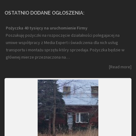
OSTATNIO DODANE OGŁOSZENIA:
Pożyczka 40 tysięcy na uruchomienie Firmy
Poszukuję pożyczki na rozpoczęcie działalności polegajacej na
umiwe współpracy z Media Expert i świadczenia dla nich usług
transportu i montażu sprzętu który sprzedaja. Pożyczka będzie w
głównej mierze przeznaczona na…
[Read more]