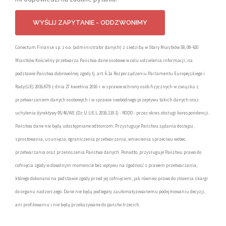
Conectum Finanse sp. z o.o. (administrator danych) z siedzibą w Stary Miastków 58, 08-420
Miastków Kościelny przetwarza Państwa dane osobowe w celu udzielenia informacji, na
podstawie Państwa dobrowolnej zgody tj. art. 6.1a Rozporządzeniu Parlamentu Europejskiego i
Rady(UE) 2016/679 z dnia 27 kwietnia 2016 r. w sprawie ochrony osób fizycznych w związku z
przetwarzaniem danych osobowych i w sprawie swobodnego przepływu takich danych oraz
uchylenia dyrektywy 95/46/WE (Dz.U.UE.L.2016.119.1) - RODO - przez okres obsługi korespondencji.
Państwa dane nie będą udostępniane odbiorcom. Przysługuje Państwu żądania dostępu,
sprostowania, usunięcia, ograniczenia przetwarzania, wniesienia sprzeciwu wobec
przetwarzania oraz przenoszenia Państwa danych. Ponadto, przysługuje Państwu prawo do
cofnięcia zgody w dowolnym momencie bez wpływu na zgodność z prawem przetwarzania,
którego dokonano na podstawie zgody przed jej cofnięciem, jak również prawo do złożenia skargi
do organu nadzorczego. Dane nie będą podlegały zautomatyzowanemu podejmowaniu decyzji,
ani profilowaniu i nie będą przekazywane do państw trzecich.