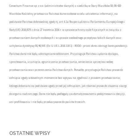
Conectum Finanse sp. z o.o. (administrator danych) z siedzibą w Stary Miastków 58, 08-420
Miastków Kościelny przetwarza Państwa dane osobowe w celu udzielenia informacji, na
podstawie Państwa dobrowolnej zgody tj. art. 6.1a Rozporządzeniu Parlamentu Europejskiego i
Rady(UE) 2016/679 z dnia 27 kwietnia 2016 r. w sprawie ochrony osób fizycznych w związku z
przetwarzaniem danych osobowych i w sprawie swobodnego przepływu takich danych oraz
uchylenia dyrektywy 95/46/WE (Dz.U.UE.L.2016.119.1) - RODO - przez okres obsługi korespondencji.
Państwa dane nie będą udostępniane odbiorcom. Przysługuje Państwu żądania dostępu,
sprostowania, usunięcia, ograniczenia przetwarzania, wniesienia sprzeciwu wobec
przetwarzania oraz przenoszenia Państwa danych. Ponadto, przysługuje Państwu prawo do
cofnięcia zgody w dowolnym momencie bez wpływu na zgodność z prawem przetwarzania,
którego dokonano na podstawie zgody przed jej cofnięciem, jak również prawo do złożenia skargi
do organu nadzorczego. Dane nie będą podlegały zautomatyzowanemu podejmowaniu decyzji,
ani profilowaniu i nie będą przekazywane do państw trzecich.
OSTATNIE WPISY