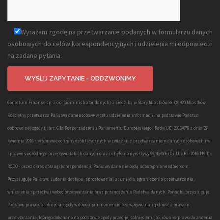
Wyrażam zgodę na przetwarzanie podanych w formularzu danych
osobowych do celów korespondencyjnych i udzielenia mi odpowiedzi
na zadane pytania.
Conectum Finanse sp. z o.o. (administrator danych) z siedzibą w Stary Miastków 58, 08-420 Miastków
Kościelny przetwarza Państwa dane osobowe w celu udzielenia informacji, na podstawie Państwa
dobrowolnej zgody tj. art. 6.1a Rozporządzeniu Parlamentu Europejskiego i Rady(UE) 2016/679 z dnia 27
kwietnia 2016 r. w sprawie ochrony osób fizycznych w związku z przetwarzaniem danych osobowych i w
sprawie swobodnego przepływu takich danych oraz uchylenia dyrektywy 95/46/WE (Dz.U.UE.L.2016.119.1) -
RODO - przez okres obsługi korespondencji. Państwa dane nie będą udostępniane odbiorcom.
Przysługuje Państwu żądania dostępu, sprostowania, usunięcia, ograniczenia przetwarzania,
wniesienia sprzeciwu wobec przetwarzania oraz przenoszenia Państwa danych. Ponadto, przysługuje
Państwu prawo do cofnięcia zgody w dowolnym momencie bez wpływu na zgodność z prawem
przetwarzania, którego dokonano na podstawie zgody przed jej cofnięciem, jak również prawo do złożenia