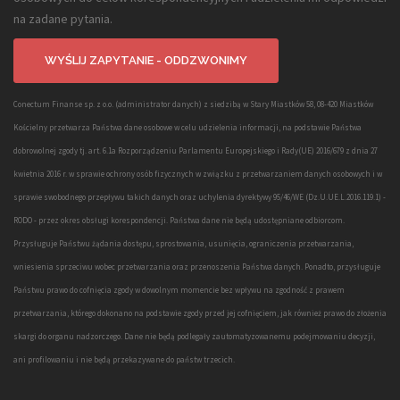
na zadane pytania.
Conectum Finanse sp. z o.o. (administrator danych) z siedzibą w Stary Miastków 58, 08-420 Miastków
Kościelny przetwarza Państwa dane osobowe w celu udzielenia informacji, na podstawie Państwa
dobrowolnej zgody tj. art. 6.1a Rozporządzeniu Parlamentu Europejskiego i Rady(UE) 2016/679 z dnia 27
kwietnia 2016 r. w sprawie ochrony osób fizycznych w związku z przetwarzaniem danych osobowych i w
sprawie swobodnego przepływu takich danych oraz uchylenia dyrektywy 95/46/WE (Dz.U.UE.L.2016.119.1) -
RODO - przez okres obsługi korespondencji. Państwa dane nie będą udostępniane odbiorcom.
Przysługuje Państwu żądania dostępu, sprostowania, usunięcia, ograniczenia przetwarzania,
wniesienia sprzeciwu wobec przetwarzania oraz przenoszenia Państwa danych. Ponadto, przysługuje
Państwu prawo do cofnięcia zgody w dowolnym momencie bez wpływu na zgodność z prawem
przetwarzania, którego dokonano na podstawie zgody przed jej cofnięciem, jak również prawo do złożenia
skargi do organu nadzorczego. Dane nie będą podlegały zautomatyzowanemu podejmowaniu decyzji,
ani profilowaniu i nie będą przekazywane do państw trzecich.