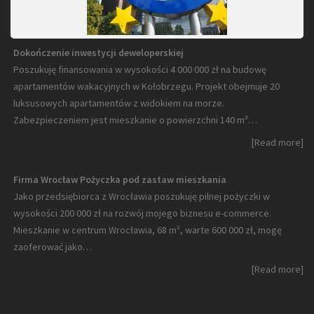
Dokończenie inwestycji deweloperskiej
Poszukuję finansowania w wysokości 4 000 000 zł na budowę
apartamentów wakacyjnych w Kołobrzegu. Projekt obejmuje 20
luksusowych apartamentów z widokiem na morze.
Zabezpieczeniem jest mieszkanie o powierzchni 140 m²…
[Read more]
Firma Wrocław Pożyczka pod zastaw mieszkania
Jako przedsiębiorca z Wrocławia poszukuję pilnej pożyczki w
wysokości 200 000 zł na rozwój mojego biznesu e-commerce.
Mieszkanie w centrum Wrocławia, 68 m², warte 600 000 zł, mogę
zaoferować jako…
[Read more]