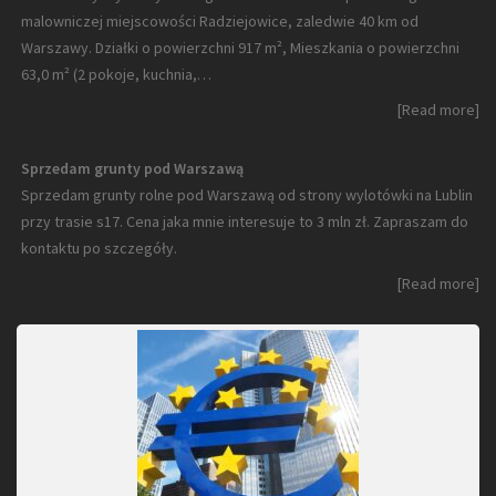
malowniczej miejscowości Radziejowice, zaledwie 40 km od
Warszawy. Działki o powierzchni 917 m², Mieszkania o powierzchni
63,0 m² (2 pokoje, kuchnia,…
[Read more]
Sprzedam grunty pod Warszawą
Sprzedam grunty rolne pod Warszawą od strony wylotówki na Lublin
przy trasie s17. Cena jaka mnie interesuje to 3 mln zł. Zapraszam do
kontaktu po szczegóły.
[Read more]