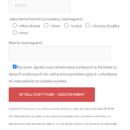
Jaką nieruchomość posiadasz (wymagane)
->Mieszkanie
->Dom
->Lokal
->Grunty/działka
->Inna
Miasto (wymagane)
Wyrażam zgodę na przetwarzanie podanych w formularzu
danych osobowych do celów korespondencyjnych i udzielenia
mi odpowiedzi na zadane pytania.
Conectum Finanse sp. z o.o. (administrator danych) z siedzibą w Stary Miastków 58, 08-420
Miastków Kościelny przetwarza Państwa dane osobowe w celu udzielenia informacji, na
podstawie Państwa dobrowolnej zgody tj. art. 6.1a Rozporządzeniu Parlamentu Europejskiego i