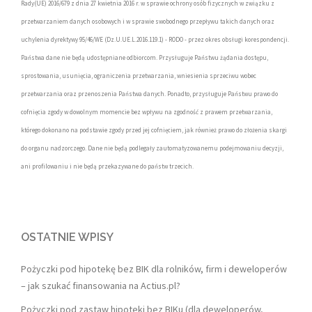
Rady(UE) 2016/679 z dnia 27 kwietnia 2016 r. w sprawie ochrony osób fizycznych w związku z
przetwarzaniem danych osobowych i w sprawie swobodnego przepływu takich danych oraz
uchylenia dyrektywy 95/46/WE (Dz.U.UE.L.2016.119.1) - RODO - przez okres obsługi korespondencji.
Państwa dane nie będą udostępniane odbiorcom. Przysługuje Państwu żądania dostępu,
sprostowania, usunięcia, ograniczenia przetwarzania, wniesienia sprzeciwu wobec
przetwarzania oraz przenoszenia Państwa danych. Ponadto, przysługuje Państwu prawo do
cofnięcia zgody w dowolnym momencie bez wpływu na zgodność z prawem przetwarzania,
którego dokonano na podstawie zgody przed jej cofnięciem, jak również prawo do złożenia skargi
do organu nadzorczego. Dane nie będą podlegały zautomatyzowanemu podejmowaniu decyzji,
ani profilowaniu i nie będą przekazywane do państw trzecich.
OSTATNIE WPISY
Pożyczki pod hipotekę bez BIK dla rolników, firm i deweloperów
– jak szukać finansowania na Actius.pl?
Pożyczki pod zastaw hipoteki bez BIKu (dla deweloperów,