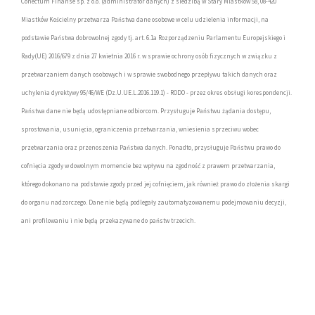
Conectum Finanse sp. z o.o. (administrator danych) z siedzibą w Stary Miastków 58, 08-420
Miastków Kościelny przetwarza Państwa dane osobowe w celu udzielenia informacji, na
podstawie Państwa dobrowolnej zgody tj. art. 6.1a Rozporządzeniu Parlamentu Europejskiego i
Rady(UE) 2016/679 z dnia 27 kwietnia 2016 r. w sprawie ochrony osób fizycznych w związku z
przetwarzaniem danych osobowych i w sprawie swobodnego przepływu takich danych oraz
uchylenia dyrektywy 95/46/WE (Dz.U.UE.L.2016.119.1) - RODO - przez okres obsługi korespondencji.
Państwa dane nie będą udostępniane odbiorcom. Przysługuje Państwu żądania dostępu,
sprostowania, usunięcia, ograniczenia przetwarzania, wniesienia sprzeciwu wobec
przetwarzania oraz przenoszenia Państwa danych. Ponadto, przysługuje Państwu prawo do
cofnięcia zgody w dowolnym momencie bez wpływu na zgodność z prawem przetwarzania,
którego dokonano na podstawie zgody przed jej cofnięciem, jak również prawo do złożenia skargi
do organu nadzorczego. Dane nie będą podlegały zautomatyzowanemu podejmowaniu decyzji,
ani profilowaniu i nie będą przekazywane do państw trzecich.