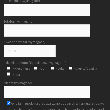
Adres email (wymagane)
Telefon (wymagane)
Kwota pożyczki (wymagane)
Jaką nieruchomość posiadasz (wymagane)
->Mieszkanie
->Dom
->Lokal
->Grunty/działka
->Inna
Miasto (wymagane)
Wyrażam zgodę na przetwarzanie podanych w formularzu danych
osobowych do celów korespondencyjnych i udzielenia mi odpowiedzi