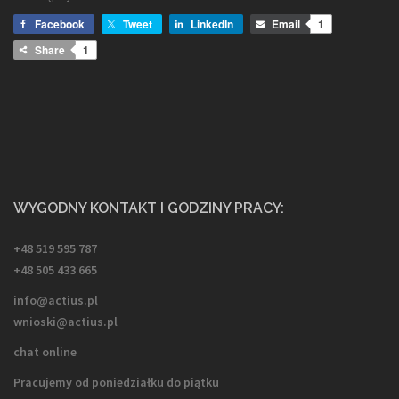
Facebook
Tweet
LinkedIn
Email
1
Share
1
WYGODNY KONTAKT I GODZINY PRACY:
+48 519 595 787
+48 505 433 665
info@actius.pl
wnioski@actius.pl
chat online
Pracujemy od poniedziałku do piątku