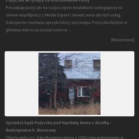
Pożyczka 40 tysięcy na uruchomienie Firmy
Poszukuję pożyczki na rozpoczęcie działalności polegajacej na
umiwe współpracy z Media Expert i świadczenia dla nich usług
transportu i montażu sprzętu który sprzedaja. Pożyczka będzie w
głównej mierze przeznaczona na…
[Read more]
Sprzedaż bądź Pożyczka pod hipotekę domu z działką -
Radziejowice k. Warszawy
Oferta dotyczy: Zabytkowego domu z 1920 roku położonego w