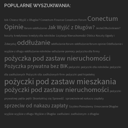
POPULARNE WYSZUKIWANIA:
Conectum
bik
Chcesz Wyjść z Długów?
Conectum Finanse
Conectum Forum
Opinie
Jak Wyjść z Długów?
forum oddłużanie
Jesteś Dłużnikiem?
koszty
kredytowa
kredyty dla rolników
Licytacja Nieruchomości
Oblicz Koszty Ugody i
oddłużanie
Zdecyduj
oddłużanie forum
oddłużanie forum opinie
Oddłużanie i
wyjście z długu
oddłużanie rolników
odlużanie
pomocy
pożyczka dla firmy
pożyczka pod zastaw nieruchomości
Pożyczka prywatna bez BIK
pożyczki
pożyczki dla rolników
pożyczki
dla zadłużonych
Pożyczki dla zadłużonych firm
pożyczki pod hipotekę
pożyczki pod zastaw mieszkania
pożyczki pod zastaw nieruchomości
pożyczki
prywatnej
pętla
pętli
Skontaktuj się
Sprawdź.
sprzeciwie od nakazu zapłaty
sprzeciw od nakazu zapłaty
Szybko Pomożemy
Umorzenie Długów
wyjście
wyjście z długu
Wyjście z Długów
zadłużeni
zadłużonym
z długów