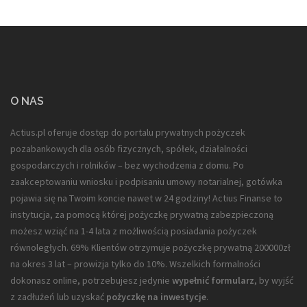
O NAS
Actius.pl oferuje dostęp do portalu prywatnych pożyczek
pozabankowych dla
osób fizycznych, spółek, działalności
gospodarczych i rolników
– bez wychodzenia z domu. Po
zaakceptowaniu wniosku i podpisaniu umowy notarialnej, gotówka
pojawia się na Twoim koncie nawet w 24 godziny! Actius Finanse to
instytucja, za pomocą której pożyczkę prywatną zabezpieczoną
możesz wziąć na 1-4 lata z możliwością posiadania pożyczek
równoległych. 69% Klientów otrzymuje pożyczkę prywatną 200000zł
na okres 3 lat – prowizja tylko do 10%. Wszelkich formalności
dokonasz online, potrzebujesz jedynie
wypełnić formularz
, by wyjść
z zadłużeń lub uzyskać
pożyczkę na inwestycje
.