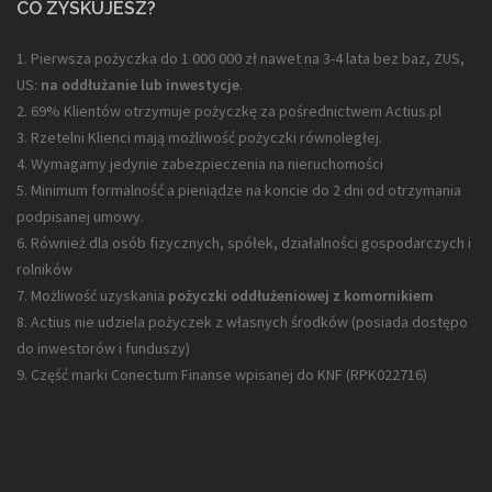
CO ZYSKUJESZ?
1. Pierwsza pożyczka do 1 000 000 zł nawet na 3-4 lata bez baz, ZUS,
US:
na oddłużanie lub inwestycje
.
2. 69% Klientów otrzymuje pożyczkę za pośrednictwem Actius.pl
3. Rzetelni Klienci mają możliwość pożyczki równoległej.
4. Wymagamy jedynie zabezpieczenia na nieruchomości
5. Minimum formalność a pieniądze na koncie do 2 dni od otrzymania
podpisanej umowy.
6. Również dla osób fizycznych, spółek, działalności gospodarczych i
rolników
7. Możliwość uzyskania
pożyczki oddłużeniowej z komornikiem
8. Actius nie udziela pożyczek z własnych środków (posiada dostępo
do inwestorów i funduszy)
9. Część marki Conectum Finanse wpisanej do KNF (
RPK022716
)