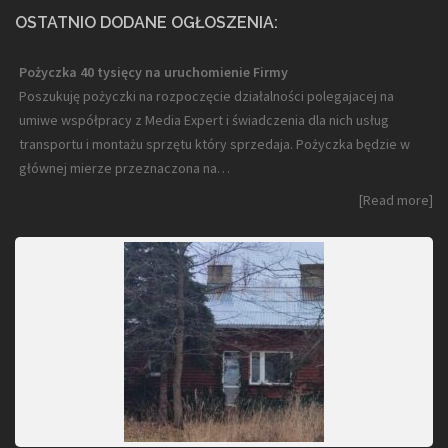
OSTATNIO DODANE OGŁOSZENIA:
Pożyczka 40 tysięcy na uruchomienie Firmy
Poszukuję pożyczki na rozpoczęcie działalności polegajacej na
umiwe współpracy z Media Expert i świadczenia dla nich usług
transportu i montażu sprzętu który sprzedaja. Pożyczka będzie w
głównej mierze przeznaczona na…
[Read more]