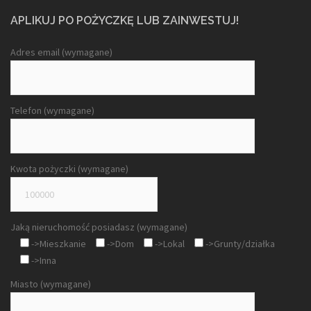
APLIKUJ PO POŻYCZKĘ LUB ZAINWESTUJ!
Adres email (wymagane)
Telefon (wymagane)
Kwota pożyczki (wymagane)
Jaką nieruchomość posiadasz (wymagane)
->Mieszkanie
->Dom
->Lokal
->Grunty/działka
->Inna
Miasto (wymagane)