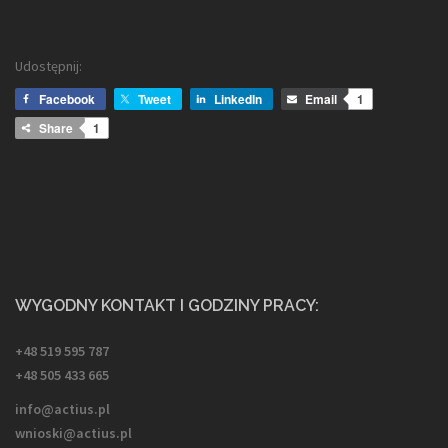
Udostępnij:
Facebook
Tweet
LinkedIn
Email
1
Share
1
WYGODNY KONTAKT I GODZINY PRACY:
+48 519 595 787
+48 505 433 665
info@actius.pl
wnioski@actius.pl