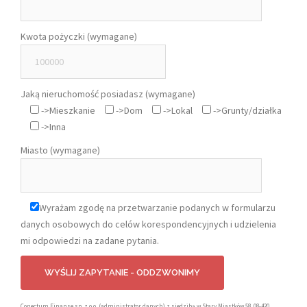
Kwota pożyczki (wymagane)
Jaką nieruchomość posiadasz (wymagane)
->Mieszkanie
->Dom
->Lokal
->Grunty/działka
->Inna
Miasto (wymagane)
Wyrażam zgodę na przetwarzanie podanych w formularzu
danych osobowych do celów korespondencyjnych i udzielenia
mi odpowiedzi na zadane pytania.
Conectum Finanse sp. z o.o. (administrator danych) z siedzibą w Stary Miastków 58, 08-420