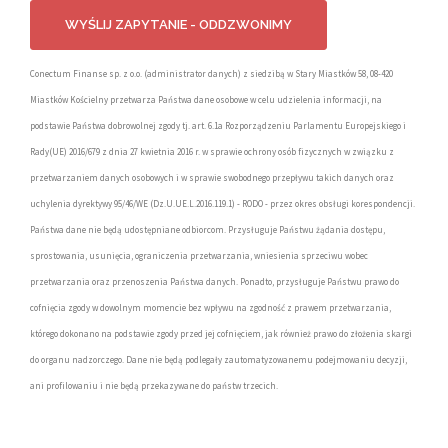
Conectum Finanse sp. z o.o. (administrator danych) z siedzibą w Stary Miastków 58, 08-420
Miastków Kościelny przetwarza Państwa dane osobowe w celu udzielenia informacji, na
podstawie Państwa dobrowolnej zgody tj. art. 6.1a Rozporządzeniu Parlamentu Europejskiego i
Rady(UE) 2016/679 z dnia 27 kwietnia 2016 r. w sprawie ochrony osób fizycznych w związku z
przetwarzaniem danych osobowych i w sprawie swobodnego przepływu takich danych oraz
uchylenia dyrektywy 95/46/WE (Dz.U.UE.L.2016.119.1) - RODO - przez okres obsługi korespondencji.
Państwa dane nie będą udostępniane odbiorcom. Przysługuje Państwu żądania dostępu,
sprostowania, usunięcia, ograniczenia przetwarzania, wniesienia sprzeciwu wobec
przetwarzania oraz przenoszenia Państwa danych. Ponadto, przysługuje Państwu prawo do
cofnięcia zgody w dowolnym momencie bez wpływu na zgodność z prawem przetwarzania,
którego dokonano na podstawie zgody przed jej cofnięciem, jak również prawo do złożenia skargi
do organu nadzorczego. Dane nie będą podlegały zautomatyzowanemu podejmowaniu decyzji,
ani profilowaniu i nie będą przekazywane do państw trzecich.