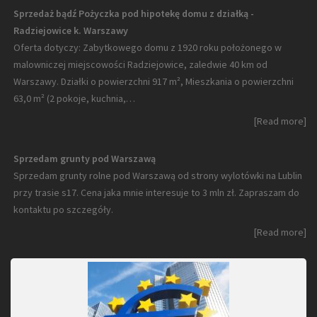
Sprzedaż bądź Pożyczka pod hipotekę domu z działką -
Radziejowice k. Warszawy
Oferta dotyczy: Zabytkowego domu z 1920 roku położonego w
malowniczej miejscowości Radziejowice, zaledwie 40 km od
Warszawy. Działki o powierzchni 917 m², Mieszkania o powierzchni
63,0 m² (2 pokoje, kuchnia,…
[Read more]
Sprzedam grunty pod Warszawą
Sprzedam grunty rolne pod Warszawą od strony wylotówki na Lublin
przy trasie s17. Cena jaka mnie interesuje to 3 mln zł. Zapraszam do
kontaktu po szczegóły.
[Read more]