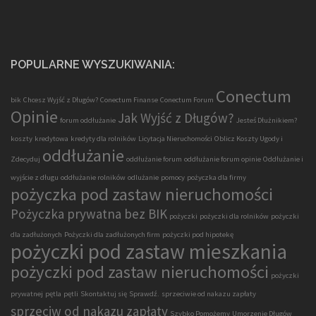
POPULARNE WYSZUKIWANIA:
Conectum
bik
Chcesz Wyjść z Długów?
Conectum Finanse
Conectum Forum
Opinie
Jak Wyjść z Długów?
forum oddłużanie
Jesteś Dłużnikiem?
koszty
kredytowa
kredyty dla rolników
Licytacja Nieruchomości
Oblicz Koszty Ugody i
oddłużanie
Zdecyduj
oddłużanie forum
oddłużanie forum opinie
Oddłużanie i
wyjście z długu
oddłużanie rolników
odlużanie
pomocy
pożyczka dla firmy
pożyczka pod zastaw nieruchomości
Pożyczka prywatna bez BIK
pożyczki
pożyczki dla rolników
pożyczki
dla zadłużonych
Pożyczki dla zadłużonych firm
pożyczki pod hipotekę
pożyczki pod zastaw mieszkania
pożyczki pod zastaw nieruchomości
pożyczki
prywatnej
pętla
pętli
Skontaktuj się
Sprawdź.
sprzeciwie od nakazu zapłaty
sprzeciw od nakazu zapłaty
Szybko Pomożemy
Umorzenie Długów