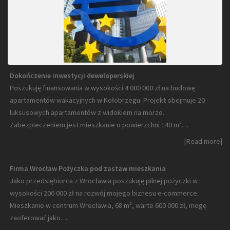
Dokończenie inwestycji deweloperskiej
Poszukuję finansowania w wysokości 4 000 000 zł na budowę
apartamentów wakacyjnych w Kołobrzegu. Projekt obejmuje 20
luksusowych apartamentów z widokiem na morze.
Zabezpieczeniem jest mieszkanie o powierzchni 140 m²…
[Read more]
Firma Wrocław Pożyczka pod zastaw mieszkania
Jako przedsiębiorca z Wrocławia poszukuję pilnej pożyczki w
wysokości 200 000 zł na rozwój mojego biznesu e-commerce.
Mieszkanie w centrum Wrocławia, 68 m², warte 600 000 zł, mogę
zaoferować jako…