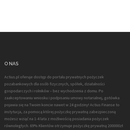
O NAS
Actius.pl oferuje dostęp do portalu prywatnych pożyczek
pozabankowych dla
osób fizycznych, spółek, działalności
gospodarczych i rolników
– bez wychodzenia z domu. Po
zaakceptowaniu wniosku i podpisaniu umowy notarialnej, gotówka
pojawia się na Twoim koncie nawet w 24 godziny! Actius Finanse to
instytucja, za pomocą której pożyczkę prywatną zabezpieczoną
możesz wziąć na 1-4 lata z możliwością posiadania pożyczek
równoległych. 69% Klientów otrzymuje pożyczkę prywatną 200000zł