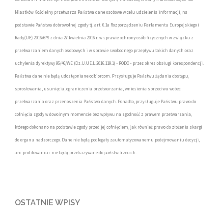
Miastków Kościelny przetwarza Państwa dane osobowe w celu udzielenia informacji, na
podstawie Państwa dobrowolnej zgody tj. art. 6.1a Rozporządzeniu Parlamentu Europejskiego i
Rady(UE) 2016/679 z dnia 27 kwietnia 2016 r. w sprawie ochrony osób fizycznych w związku z
przetwarzaniem danych osobowych i w sprawie swobodnego przepływu takich danych oraz
uchylenia dyrektywy 95/46/WE (Dz.U.UE.L.2016.119.1) - RODO - przez okres obsługi korespondencji.
Państwa dane nie będą udostępniane odbiorcom. Przysługuje Państwu żądania dostępu,
sprostowania, usunięcia, ograniczenia przetwarzania, wniesienia sprzeciwu wobec
przetwarzania oraz przenoszenia Państwa danych. Ponadto, przysługuje Państwu prawo do
cofnięcia zgody w dowolnym momencie bez wpływu na zgodność z prawem przetwarzania,
którego dokonano na podstawie zgody przed jej cofnięciem, jak również prawo do złożenia skargi
do organu nadzorczego. Dane nie będą podlegały zautomatyzowanemu podejmowaniu decyzji,
ani profilowaniu i nie będą przekazywane do państw trzecich.
OSTATNIE WPISY