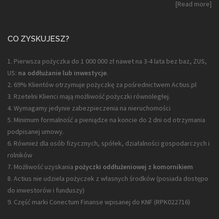
[Read more]
CO ZYSKUJESZ?
1. Pierwsza pożyczka do 1 000 000 zł nawet na 3-4 lata bez baz, ZUS,
US:
na oddłużanie lub inwestycje
.
2. 69% Klientów otrzymuje pożyczkę za pośrednictwem Actius.pl
3. Rzetelni Klienci mają możliwość pożyczki równoległej.
4. Wymagamy jedynie zabezpieczenia na nieruchomości
5. Minimum formalność a pieniądze na koncie do 2 dni od otrzymania
podpisanej umowy.
6. Również dla osób fizycznych, spółek, działalności gospodarczych i
rolników
7. Możliwość uzyskania
pożyczki oddłużeniowej z komornikiem
8. Actius nie udziela pożyczek z własnych środków (posiada dostępo
do inwestorów i funduszy)
9. Część marki Conectum Finanse wpisanej do KNF (
RPK022716
)