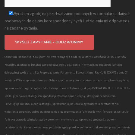
Wyrażam zgodę na przetwarzanie podanych w formularzu danych
osobowych do celów korespondencyjnych i udzielenia mi odpowiedzi
na zadane pytania.
Conectum Finanse sp. z o.o. (administrator danych) z siedzibą w Stary Miastków 58, 08-420 Miastków
Kościelny przetwarza Państwa dane osobowe w celu udzielenia informacji, na podstawie Państwa
dobrowolnej zgody tj. art. 6.1a Rozporządzeniu Parlamentu Europejskiego i Rady(UE) 2016/679 z dnia 27
kwietnia 2016 r. w sprawie ochrony osób fizycznych w związku z przetwarzaniem danych osobowych i w
sprawie swobodnego przepływu takich danych oraz uchylenia dyrektywy 95/46/WE (Dz.U.UE.L.2016.119.1) -
RODO - przez okres obsługi korespondencji. Państwa dane nie będą udostępniane odbiorcom.
Przysługuje Państwu żądania dostępu, sprostowania, usunięcia, ograniczenia przetwarzania,
wniesienia sprzeciwu wobec przetwarzania oraz przenoszenia Państwa danych. Ponadto, przysługuje
Państwu prawo do cofnięcia zgody w dowolnym momencie bez wpływu na zgodność z prawem
przetwarzania, którego dokonano na podstawie zgody przed jej cofnięciem, jak również prawo do złożenia