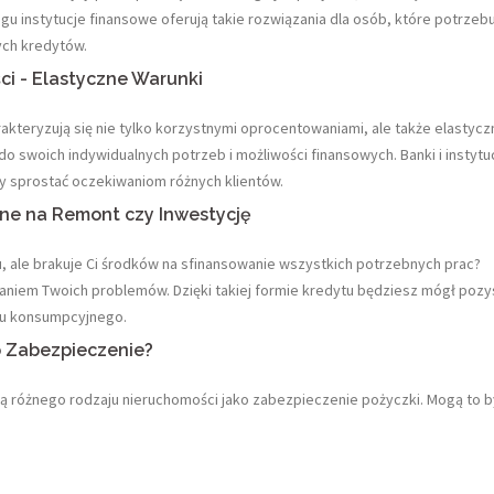
 instytucje finansowe oferują takie rozwiązania dla osób, które potrzebu
ych kredytów.
i - Elastyczne Warunki
kteryzują się nie tylko korzystnymi oprocentowaniami, ale także elastycz
 swoich indywidualnych potrzeb i możliwości finansowych. Banki i instytu
y sprostać oczekiwaniom różnych klientów.
lne na Remont czy Inwestycję
 ale brakuje Ci środków na sfinansowanie wszystkich potrzebnych prac?
niem Twoich problemów. Dzięki takiej formie kredytu będziesz mógł pozy
tu konsumpcyjnego.
o Zabezpieczenie?
ą różnego rodzaju nieruchomości jako zabezpieczenie pożyczki. Mogą to b