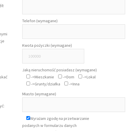
ją
Telefon (wymagane)
nymi
cje
Kwota pożyczki (wymagane)
Jaką nieruchomość posiadasz (wymagane)
skać
->Mieszkanie
->Dom
->Lokal
->Grunty/działka
->Inna
Miasto (wymagane)
yć:
Wyrażam zgodę na przetwarzanie
podanych w formularzu danych