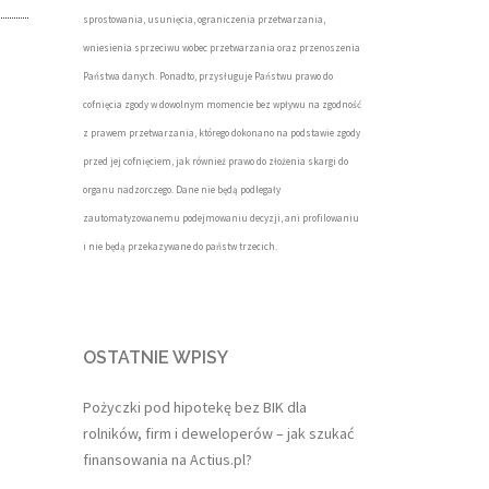
sprostowania, usunięcia, ograniczenia przetwarzania,
wniesienia sprzeciwu wobec przetwarzania oraz przenoszenia
Państwa danych. Ponadto, przysługuje Państwu prawo do
cofnięcia zgody w dowolnym momencie bez wpływu na zgodność
z prawem przetwarzania, którego dokonano na podstawie zgody
przed jej cofnięciem, jak również prawo do złożenia skargi do
organu nadzorczego. Dane nie będą podlegały
zautomatyzowanemu podejmowaniu decyzji, ani profilowaniu
i nie będą przekazywane do państw trzecich.
OSTATNIE WPISY
Pożyczki pod hipotekę bez BIK dla
rolników, firm i deweloperów – jak szukać
finansowania na Actius.pl?