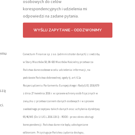
osobowych do celów
korespondencyjnych i udzielenia mi
odpowiedzi na zadane pytania.
temu
Conectum Finanse sp. z o.o. (administrator danych) z siedzibą
w Stary Miastków 58, 08-420 Miastków Kościelny przetwarza
Państwa dane osobowe w celu udzielenia informacji, na
podstawie Państwa dobrowolnej zgody tj. art. 6.1a
Rozporządzeniu Parlamentu Europejskiego i Rady(UE) 2016/679
eszą
z dnia 27 kwietnia 2016 r. w sprawie ochrony osób fizycznych w
związku z przetwarzaniem danych osobowych i w sprawie
ci.
swobodnego przepływu takich danych oraz uchylenia dyrektywy
95/46/WE (Dz.U.UE.L.2016.119.1) - RODO - przez okres obsługi
korespondencji. Państwa dane nie będą udostępniane
odbiorcom. Przysługuje Państwu żądania dostępu,