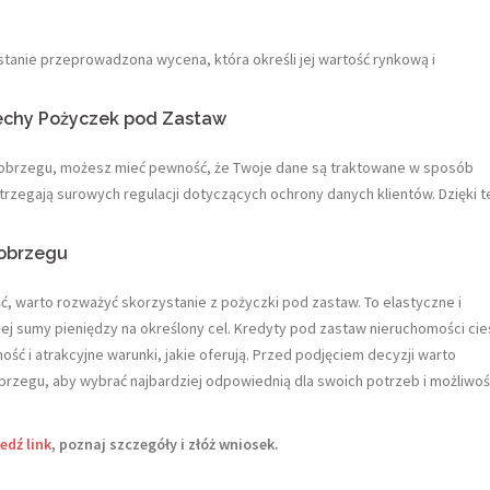
stanie przeprowadzona wycena, która określi jej wartość rynkową i
Cechy Pożyczek pod Zastaw
obrzegu, możesz mieć pewność, że Twoje dane są traktowane w sposób
strzegają surowych regulacji dotyczących ochrony danych klientów. Dzięki 
łobrzegu
, warto rozważyć skorzystanie z pożyczki pod zastaw. To elastyczne i
ej sumy pieniędzy na określony cel. Kredyty pod zastaw nieruchomości ci
ść i atrakcyjne warunki, jakie oferują. Przed podjęciem decyzji warto
brzegu, aby wybrać najbardziej odpowiednią dla swoich potrzeb i możliwoś
edź link
, poznaj szczegóły i złóż wniosek.